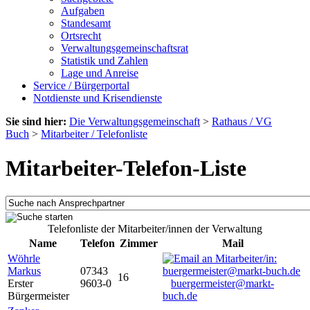
Aufgaben
Standesamt
Ortsrecht
Verwaltungsgemeinschaftsrat
Statistik und Zahlen
Lage und Anreise
Service / Bürgerportal
Notdienste und Krisendienste
Sie sind hier:
Die Verwaltungsgemeinschaft
>
Rathaus / VG
Buch
>
Mitarbeiter / Telefonliste
Mitarbeiter-Telefon-Liste
Telefonliste der Mitarbeiter/innen der Verwaltung
Name
Telefon
Zimmer
Mail
Wöhrle
Markus
07343
16
Erster
9603-0
buergermeister@markt-
Bürgermeister
buch.de