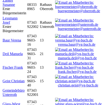
Zanker
Susanne
08333
Rathaus
Erste
8965
Oberroth
buergermeister@oberroth.de
Bürgermeisterin
Lessmann
Josef
07343
Rathaus
Erster
922002
Unterroth
buergermeister@unterroth.de
Bürgermeister
07343
Baur Verena
9603-
13
16
verena.baur@vg-buch.de
07343
Deil Manuela
9603-
21
31
manuela.deil@vg-buch.de
07343
Fischer Frank
9603-
13
24
frank.fischer@vg-buch.de
07343
Geist Christian
9603-
15
40
christian.geist@vg-buch.de
Gemeindebüro
07343
Unterroth
922001
07343
Glass-Wiest