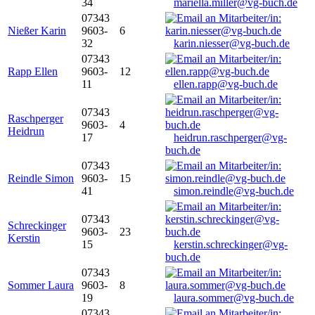
34
mariella.miller@vg-buch.de
07343
Nießer Karin
9603-
6
32
karin.niesser@vg-buch.de
07343
Rapp Ellen
9603-
12
11
ellen.rapp@vg-buch.de
07343
Raschperger
9603-
4
Heidrun
17
heidrun.raschperger@vg-
buch.de
07343
Reindle Simon
9603-
15
41
simon.reindle@vg-buch.de
07343
Schreckinger
9603-
23
Kerstin
15
kerstin.schreckinger@vg-
buch.de
07343
Sommer Laura
9603-
8
19
laura.sommer@vg-buch.de
07343