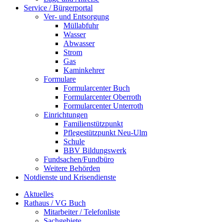
Service / Bürgerportal
Ver- und Entsorgung
Müllabfuhr
Wasser
Abwasser
Strom
Gas
Kaminkehrer
Formulare
Formularcenter Buch
Formularcenter Oberroth
Formularcenter Unterroth
Einrichtungen
Familienstützpunkt
Pflegestützpunkt Neu-Ulm
Schule
BBV Bildungswerk
Fundsachen/Fundbüro
Weitere Behörden
Notdienste und Krisendienste
Aktuelles
Rathaus / VG Buch
Mitarbeiter / Telefonliste
Sachgebiete