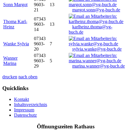
Sonn Margot
9603-
13
21
margot.sonn@vg-buch.de
07343
Thoma Karl-
9603-
13
Heinz
karlheinz.thoma@vg-
14
buch.de
07343
Wanke Sylvia
9603-
7
20
sylvia.wanke@vg-buch.de
07343
Wanner
9603-
5
Marina
29
marina.wanner@vg-buch.de
drucken
nach oben
Quicklinks
Kontakt
Inhaltsverzeichnis
Impressum
Datenschutz
Öffnungszeiten Rathaus