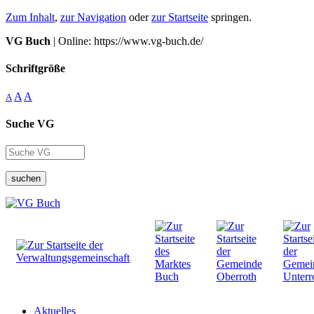
Zum Inhalt
,
zur Navigation
oder
zur Startseite
springen.
VG Buch
| Online: https://www.vg-buch.de/
Schriftgröße
A
A
A
Suche VG
suchen
Aktuelles