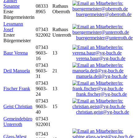
Zanker
Susanne
08333
Rathaus
Erste
8965
Oberroth
buergermeister@oberroth.de
Bürgermeisterin
Lessmann
Josef
07343
Rathaus
Erster
922002
Unterroth
buergermeister@unterroth.de
Bürgermeister
07343
Baur Verena
9603-
13
16
verena.baur@vg-buch.de
07343
Deil Manuela
9603-
21
31
manuela.deil@vg-buch.de
07343
Fischer Frank
9603-
13
24
frank.fischer@vg-buch.de
07343
Geist Christian
9603-
15
40
christian.geist@vg-buch.de
Gemeindebüro
07343
Unterroth
922001
07343
Glass-Wiest