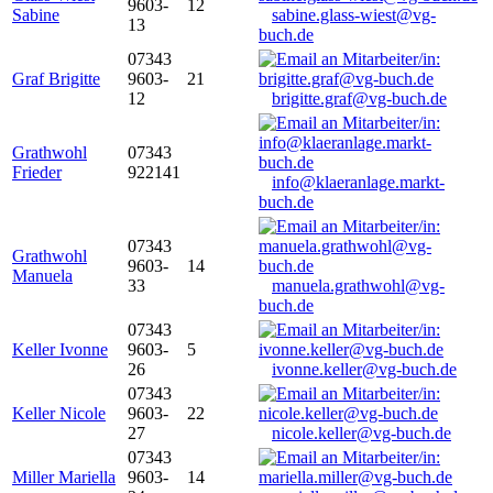
9603-
12
Sabine
sabine.glass-wiest@vg-
13
buch.de
07343
Graf Brigitte
9603-
21
12
brigitte.graf@vg-buch.de
Grathwohl
07343
Frieder
922141
info@klaeranlage.markt-
buch.de
07343
Grathwohl
9603-
14
Manuela
33
manuela.grathwohl@vg-
buch.de
07343
Keller Ivonne
9603-
5
26
ivonne.keller@vg-buch.de
07343
Keller Nicole
9603-
22
27
nicole.keller@vg-buch.de
07343
Miller Mariella
9603-
14