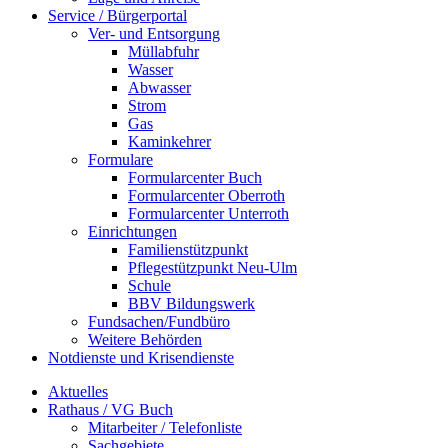
Service / Bürgerportal
Ver- und Entsorgung
Müllabfuhr
Wasser
Abwasser
Strom
Gas
Kaminkehrer
Formulare
Formularcenter Buch
Formularcenter Oberroth
Formularcenter Unterroth
Einrichtungen
Familienstützpunkt
Pflegestützpunkt Neu-Ulm
Schule
BBV Bildungswerk
Fundsachen/Fundbüro
Weitere Behörden
Notdienste und Krisendienste
Aktuelles
Rathaus / VG Buch
Mitarbeiter / Telefonliste
Sachgebiete