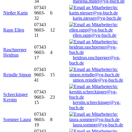
34
mariella.miller@vg-buch.de
07343
Nießer Karin
9603-
6
32
karin.niesser@vg-buch.de
07343
Rapp Ellen
9603-
12
11
ellen.rapp@vg-buch.de
07343
Raschperger
9603-
4
Heidrun
17
heidrun.raschperger@vg-
buch.de
07343
Reindle Simon
9603-
15
41
simon.reindle@vg-buch.de
07343
Schreckinger
9603-
23
Kerstin
15
kerstin.schreckinger@vg-
buch.de
07343
Sommer Laura
9603-
8
19
laura.sommer@vg-buch.de
07343