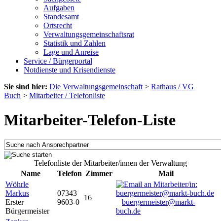
Aufgaben
Standesamt
Ortsrecht
Verwaltungsgemeinschaftsrat
Statistik und Zahlen
Lage und Anreise
Service / Bürgerportal
Notdienste und Krisendienste
Sie sind hier:
Die Verwaltungsgemeinschaft
>
Rathaus / VG
Buch
>
Mitarbeiter / Telefonliste
Mitarbeiter-Telefon-Liste
Telefonliste der Mitarbeiter/innen der Verwaltung
Name
Telefon
Zimmer
Mail
Wöhrle
Markus
07343
16
Erster
9603-0
buergermeister@markt-
Bürgermeister
buch.de