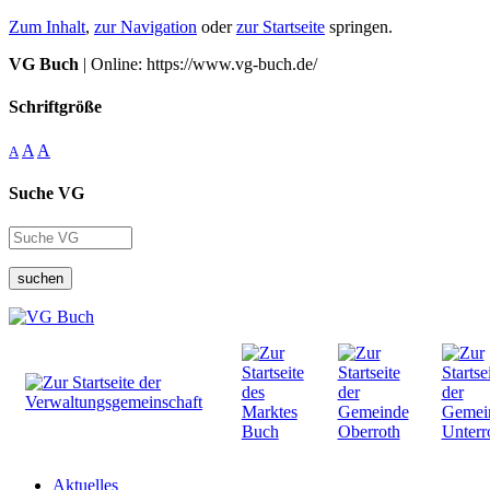
Zum Inhalt
,
zur Navigation
oder
zur Startseite
springen.
VG Buch
| Online: https://www.vg-buch.de/
Schriftgröße
A
A
A
Suche VG
suchen
Aktuelles