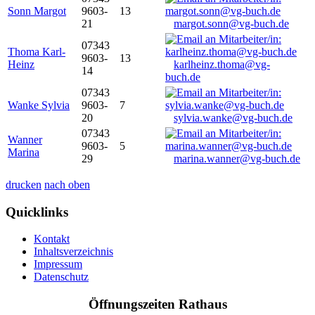
Sonn Margot
9603-
13
21
margot.sonn@vg-buch.de
07343
Thoma Karl-
9603-
13
Heinz
karlheinz.thoma@vg-
14
buch.de
07343
Wanke Sylvia
9603-
7
20
sylvia.wanke@vg-buch.de
07343
Wanner
9603-
5
Marina
29
marina.wanner@vg-buch.de
drucken
nach oben
Quicklinks
Kontakt
Inhaltsverzeichnis
Impressum
Datenschutz
Öffnungszeiten Rathaus