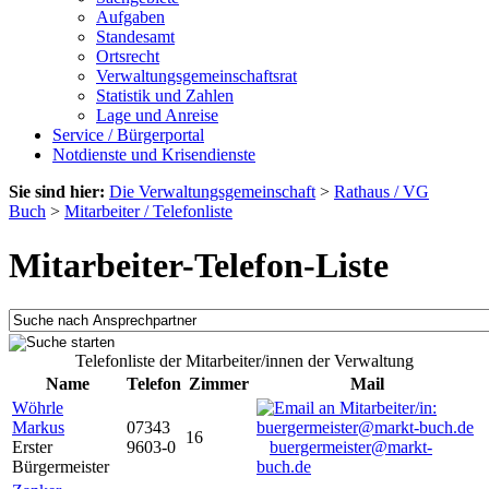
Aufgaben
Standesamt
Ortsrecht
Verwaltungsgemeinschaftsrat
Statistik und Zahlen
Lage und Anreise
Service / Bürgerportal
Notdienste und Krisendienste
Sie sind hier:
Die Verwaltungsgemeinschaft
>
Rathaus / VG
Buch
>
Mitarbeiter / Telefonliste
Mitarbeiter-Telefon-Liste
Telefonliste der Mitarbeiter/innen der Verwaltung
Name
Telefon
Zimmer
Mail
Wöhrle
Markus
07343
16
Erster
9603-0
buergermeister@markt-
Bürgermeister
buch.de