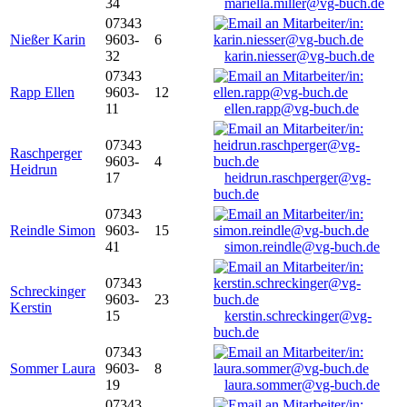
34
mariella.miller@vg-buch.de
07343
Nießer Karin
9603-
6
32
karin.niesser@vg-buch.de
07343
Rapp Ellen
9603-
12
11
ellen.rapp@vg-buch.de
07343
Raschperger
9603-
4
Heidrun
17
heidrun.raschperger@vg-
buch.de
07343
Reindle Simon
9603-
15
41
simon.reindle@vg-buch.de
07343
Schreckinger
9603-
23
Kerstin
15
kerstin.schreckinger@vg-
buch.de
07343
Sommer Laura
9603-
8
19
laura.sommer@vg-buch.de
07343