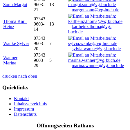
Sonn Margot
9603-
13
21
margot.sonn@vg-buch.de
07343
Thoma Karl-
9603-
13
Heinz
karlheinz.thoma@vg-
14
buch.de
07343
Wanke Sylvia
9603-
7
20
sylvia.wanke@vg-buch.de
07343
Wanner
9603-
5
Marina
29
marina.wanner@vg-buch.de
drucken
nach oben
Quicklinks
Kontakt
Inhaltsverzeichnis
Impressum
Datenschutz
Öffnungszeiten Rathaus