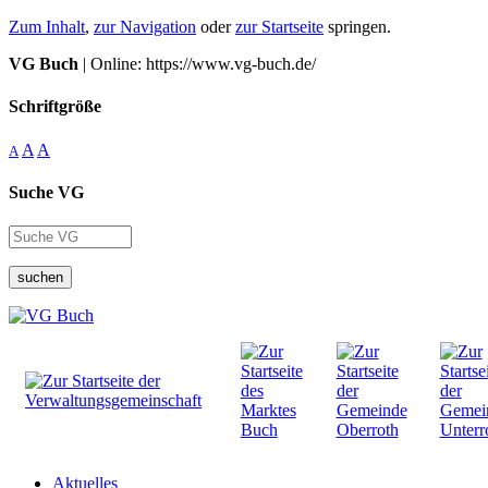
Zum Inhalt
,
zur Navigation
oder
zur Startseite
springen.
VG Buch
| Online: https://www.vg-buch.de/
Schriftgröße
A
A
A
Suche VG
suchen
Aktuelles