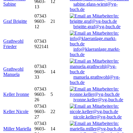
9603-
12
Sabine
sabine.glass-wiest@vg-
13
buch.de
07343
Graf Brigitte
9603-
21
12
brigitte.graf@vg-buch.de
Grathwohl
07343
Frieder
922141
info@klaeranlage.markt-
buch.de
07343
Grathwohl
9603-
14
Manuela
33
manuela.grathwohl@vg-
buch.de
07343
Keller Ivonne
9603-
5
26
ivonne.keller@vg-buch.de
07343
Keller Nicole
9603-
22
27
nicole.keller@vg-buch.de
07343
Miller Mariella
9603-
14