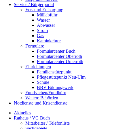
Service / Bürgerportal
Ver- und Entsorgung
Müllabfuhr
Wasser
Abwasser
Strom
Gas
Kaminkehrer
Formulare
Formularcenter Buch
Formularcenter Oberroth
Formularcenter Unterroth
Einrichtungen
Familienstützpunkt
Pflegestützpunkt Neu-Ulm
Schule
BBV Bildungswerk
Fundsachen/Fundbüro
Weitere Behörden
Notdienste und Krisendienste
Aktuelles
Rathaus / VG Buch
Mitarbeiter / Telefonliste
Sachgebiete