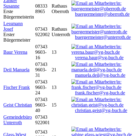
Zanker
Susanne
08333
Rathaus
Erste
8965
Oberroth
buergermeister@oberroth.de
Bürgermeisterin
Lessmann
Josef
07343
Rathaus
Erster
922002
Unterroth
buergermeister@unterroth.de
Bürgermeister
07343
Baur Verena
9603-
13
16
verena.baur@vg-buch.de
07343
Deil Manuela
9603-
21
31
manuela.deil@vg-buch.de
07343
Fischer Frank
9603-
13
24
frank.fischer@vg-buch.de
07343
Geist Christian
9603-
15
40
christian.geist@vg-buch.de
Gemeindebüro
07343
Unterroth
922001
07343
Glass-Wiest