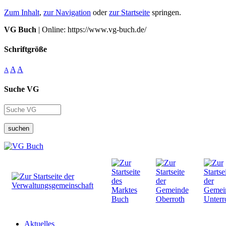
Zum Inhalt
,
zur Navigation
oder
zur Startseite
springen.
VG Buch
| Online: https://www.vg-buch.de/
Schriftgröße
A
A
A
Suche VG
suchen
Aktuelles