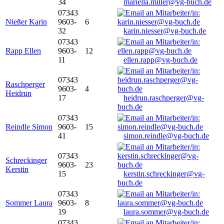
34
mariella.miller@vg-buch.de
07343
Nießer Karin
9603-
6
32
karin.niesser@vg-buch.de
07343
Rapp Ellen
9603-
12
11
ellen.rapp@vg-buch.de
07343
Raschperger
9603-
4
Heidrun
17
heidrun.raschperger@vg-
buch.de
07343
Reindle Simon
9603-
15
41
simon.reindle@vg-buch.de
07343
Schreckinger
9603-
23
Kerstin
15
kerstin.schreckinger@vg-
buch.de
07343
Sommer Laura
9603-
8
19
laura.sommer@vg-buch.de
07343