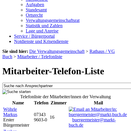
Aufgaben
Standesamt
Ortsrecht
Verwaltungsgemeinschaftsrat
Statistik und Zahlen
Lage und Anreise
Service / Bürgerportal
Notdienste und Krisendienste
Sie sind hier:
Die Verwaltungsgemeinschaft
>
Rathaus / VG
Buch
>
Mitarbeiter / Telefonliste
Mitarbeiter-Telefon-Liste
Telefonliste der Mitarbeiter/innen der Verwaltung
Name
Telefon
Zimmer
Mail
Wöhrle
Markus
07343
16
Erster
9603-0
buergermeister@markt-
Bürgermeister
buch.de