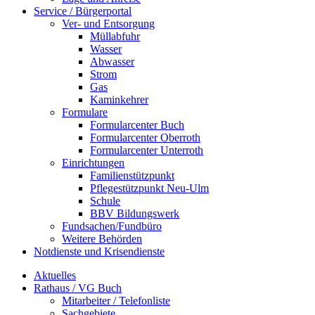
Service / Bürgerportal
Ver- und Entsorgung
Müllabfuhr
Wasser
Abwasser
Strom
Gas
Kaminkehrer
Formulare
Formularcenter Buch
Formularcenter Oberroth
Formularcenter Unterroth
Einrichtungen
Familienstützpunkt
Pflegestützpunkt Neu-Ulm
Schule
BBV Bildungswerk
Fundsachen/Fundbüro
Weitere Behörden
Notdienste und Krisendienste
Aktuelles
Rathaus / VG Buch
Mitarbeiter / Telefonliste
Sachgebiete