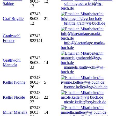
9603-
12
Sabine
sabine.glass-wiest@vg-
13
buch.de
07343
Graf Brigitte
9603-
21
12
brigitte.graf@vg-buch.de
Grathwohl
07343
Frieder
922141
info@klaeranlage.markt-
buch.de
07343
Grathwohl
9603-
14
Manuela
33
manuela.grathwohl@vg-
buch.de
07343
Keller Ivonne
9603-
5
26
ivonne.keller@vg-buch.de
07343
Keller Nicole
9603-
22
27
nicole.keller@vg-buch.de
07343
Miller Mariella
9603-
14