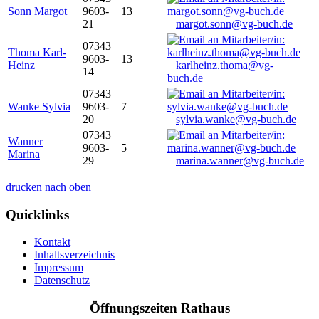
Sonn Margot
9603-
13
21
margot.sonn@vg-buch.de
07343
Thoma Karl-
9603-
13
Heinz
karlheinz.thoma@vg-
14
buch.de
07343
Wanke Sylvia
9603-
7
20
sylvia.wanke@vg-buch.de
07343
Wanner
9603-
5
Marina
29
marina.wanner@vg-buch.de
drucken
nach oben
Quicklinks
Kontakt
Inhaltsverzeichnis
Impressum
Datenschutz
Öffnungszeiten Rathaus