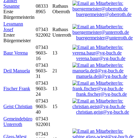
Zanker
Susanne
08333
Rathaus
Erste
8965
Oberroth
buergermeister@oberroth.de
Bürgermeisterin
Lessmann
Josef
07343
Rathaus
Erster
922002
Unterroth
buergermeister@unterroth.de
Bürgermeister
07343
Baur Verena
9603-
13
16
verena.baur@vg-buch.de
07343
Deil Manuela
9603-
21
31
manuela.deil@vg-buch.de
07343
Fischer Frank
9603-
13
24
frank.fischer@vg-buch.de
07343
Geist Christian
9603-
15
40
christian.geist@vg-buch.de
Gemeindebüro
07343
Unterroth
922001
07343
Glass-Wiest