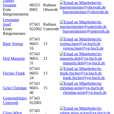
Zanker
Susanne
08333
Rathaus
Erste
8965
Oberroth
buergermeister@oberroth.de
Bürgermeisterin
Lessmann
Josef
07343
Rathaus
Erster
922002
Unterroth
buergermeister@unterroth.de
Bürgermeister
07343
Baur Verena
9603-
13
16
verena.baur@vg-buch.de
07343
Deil Manuela
9603-
21
31
manuela.deil@vg-buch.de
07343
Fischer Frank
9603-
13
24
frank.fischer@vg-buch.de
07343
Geist Christian
9603-
15
40
christian.geist@vg-buch.de
Gemeindebüro
07343
Unterroth
922001
07343
Glass-Wiest