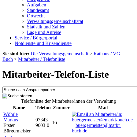
Aufgaben
Standesamt
Ortsrecht
Verwaltungsgemeinschaftsrat
Statistik und Zahlen
Lage und Anreise
Service / Bürgerportal
Notdienste und Krisendienste
Sie sind hier:
Die Verwaltungsgemeinschaft
>
Rathaus / VG
Buch
>
Mitarbeiter / Telefonliste
Mitarbeiter-Telefon-Liste
Telefonliste der Mitarbeiter/innen der Verwaltung
Name
Telefon
Zimmer
Mail
Wöhrle
Markus
07343
16
Erster
9603-0
buergermeister@markt-
Bürgermeister
buch.de