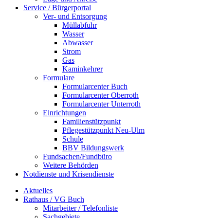
Service / Bürgerportal
Ver- und Entsorgung
Müllabfuhr
Wasser
Abwasser
Strom
Gas
Kaminkehrer
Formulare
Formularcenter Buch
Formularcenter Oberroth
Formularcenter Unterroth
Einrichtungen
Familienstützpunkt
Pflegestützpunkt Neu-Ulm
Schule
BBV Bildungswerk
Fundsachen/Fundbüro
Weitere Behörden
Notdienste und Krisendienste
Aktuelles
Rathaus / VG Buch
Mitarbeiter / Telefonliste
Sachgebiete