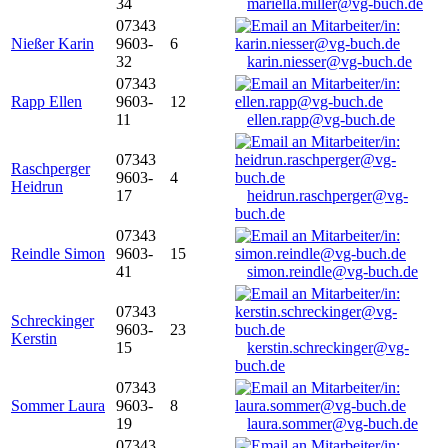
34
mariella.miller@vg-buch.de
07343
Nießer Karin
9603-
6
32
karin.niesser@vg-buch.de
07343
Rapp Ellen
9603-
12
11
ellen.rapp@vg-buch.de
07343
Raschperger
9603-
4
Heidrun
17
heidrun.raschperger@vg-
buch.de
07343
Reindle Simon
9603-
15
41
simon.reindle@vg-buch.de
07343
Schreckinger
9603-
23
Kerstin
15
kerstin.schreckinger@vg-
buch.de
07343
Sommer Laura
9603-
8
19
laura.sommer@vg-buch.de
07343