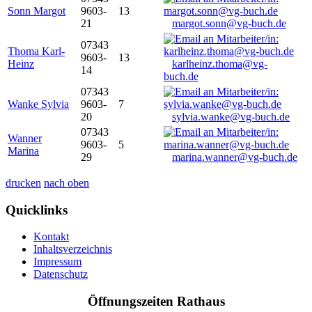
Sonn Margot
9603-
13
21
margot.sonn@vg-buch.de
07343
Thoma Karl-
9603-
13
Heinz
karlheinz.thoma@vg-
14
buch.de
07343
Wanke Sylvia
9603-
7
20
sylvia.wanke@vg-buch.de
07343
Wanner
9603-
5
Marina
29
marina.wanner@vg-buch.de
drucken
nach oben
Quicklinks
Kontakt
Inhaltsverzeichnis
Impressum
Datenschutz
Öffnungszeiten Rathaus