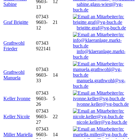
9603-
12
Sabine
sabine.glass-wiest@vg-
13
buch.de
07343
Graf Brigitte
9603-
21
12
brigitte.graf@vg-buch.de
Grathwohl
07343
Frieder
922141
info@klaeranlage.markt-
buch.de
07343
Grathwohl
9603-
14
Manuela
33
manuela.grathwohl@vg-
buch.de
07343
Keller Ivonne
9603-
5
26
ivonne.keller@vg-buch.de
07343
Keller Nicole
9603-
22
27
nicole.keller@vg-buch.de
07343
Miller Mariella
9603-
14