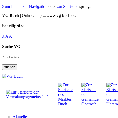
Zum Inhalt
,
zur Navigation
oder
zur Startseite
springen.
VG Buch
| Online: https://www.vg-buch.de/
Schriftgröße
A
A
A
Suche VG
suchen
Aktuelles