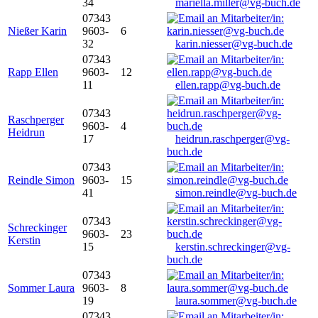
34
mariella.miller@vg-buch.de
07343
Nießer Karin
9603-
6
32
karin.niesser@vg-buch.de
07343
Rapp Ellen
9603-
12
11
ellen.rapp@vg-buch.de
07343
Raschperger
9603-
4
Heidrun
17
heidrun.raschperger@vg-
buch.de
07343
Reindle Simon
9603-
15
41
simon.reindle@vg-buch.de
07343
Schreckinger
9603-
23
Kerstin
15
kerstin.schreckinger@vg-
buch.de
07343
Sommer Laura
9603-
8
19
laura.sommer@vg-buch.de
07343