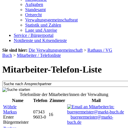
Aufgaben
Standesamt
Ortsrecht
Verwaltungsgemeinschaftsrat
Statistik und Zahlen
Lage und Anreise
Service / Bürgerportal
Notdienste und Krisendienste
Sie sind hier:
Die Verwaltungsgemeinschaft
>
Rathaus / VG
Buch
>
Mitarbeiter / Telefonliste
Mitarbeiter-Telefon-Liste
Telefonliste der Mitarbeiter/innen der Verwaltung
Name
Telefon
Zimmer
Mail
Wöhrle
Markus
07343
16
Erster
9603-0
buergermeister@markt-
Bürgermeister
buch.de