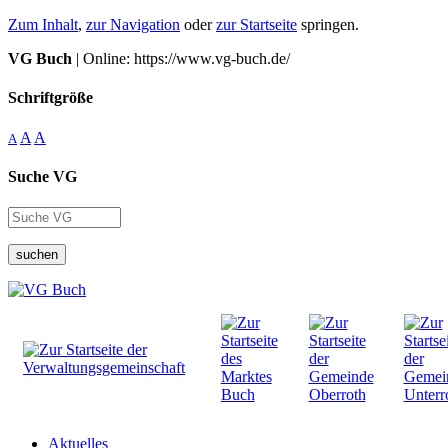
Zum Inhalt
,
zur Navigation
oder
zur Startseite
springen.
VG Buch
| Online: https://www.vg-buch.de/
Schriftgröße
A
A
A
Suche VG
suchen
Aktuelles