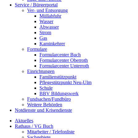
Service / Bürgerportal
Ver- und Entsorgung
Müllabfuhr
Wasser
Abwasser
Strom
Gas
Kaminkehrer
Formulare
Formularcenter Buch
Formularcenter Oberroth
Formularcenter Unterroth
Einrichtungen
Familienstützpunkt
Pflegestützpunkt Neu-Ulm
Schule
BBV Bildungswerk
Fundsachen/Fundbüro
Weitere Behörden
Notdienste und Krisendienste
Aktuelles
Rathaus / VG Buch
Mitarbeiter / Telefonliste
Sachgebiete