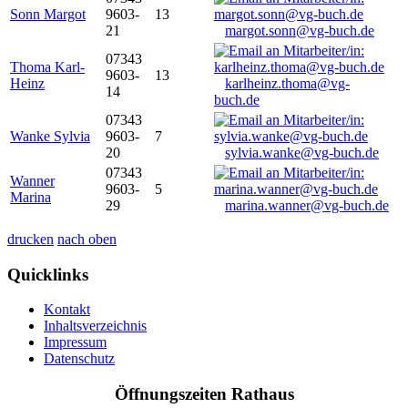
Sonn Margot
9603-
13
21
margot.sonn@vg-buch.de
07343
Thoma Karl-
9603-
13
Heinz
karlheinz.thoma@vg-
14
buch.de
07343
Wanke Sylvia
9603-
7
20
sylvia.wanke@vg-buch.de
07343
Wanner
9603-
5
Marina
29
marina.wanner@vg-buch.de
drucken
nach oben
Quicklinks
Kontakt
Inhaltsverzeichnis
Impressum
Datenschutz
Öffnungszeiten Rathaus