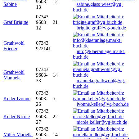
9603-
12
Sabine
sabine.glass-wiest@vg-
13
buch.de
07343
Graf Brigitte
9603-
21
12
brigitte.graf@vg-buch.de
Grathwohl
07343
Frieder
922141
info@klaeranlage.markt-
buch.de
07343
Grathwohl
9603-
14
Manuela
33
manuela.grathwohl@vg-
buch.de
07343
Keller Ivonne
9603-
5
26
ivonne.keller@vg-buch.de
07343
Keller Nicole
9603-
22
27
nicole.keller@vg-buch.de
07343
Miller Mariella
9603-
14