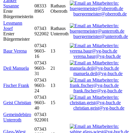
Zanker
Susanne
08333
Rathaus
Erste
8965
Oberroth
buergermeister@oberroth.de
Bürgermeisterin
Lessmann
Josef
07343
Rathaus
Erster
922002
Unterroth
buergermeister@unterroth.de
Bürgermeister
07343
Baur Verena
9603-
13
16
verena.baur@vg-buch.de
07343
Deil Manuela
9603-
21
31
manuela.deil@vg-buch.de
07343
Fischer Frank
9603-
13
24
frank.fischer@vg-buch.de
07343
Geist Christian
9603-
15
40
christian.geist@vg-buch.de
Gemeindebüro
07343
Unterroth
922001
07343
Glass-Wiest