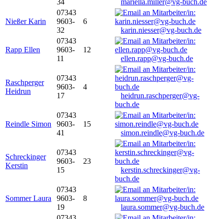
34
mariella.miller@vg-buch.de
07343
Nießer Karin
9603-
6
32
karin.niesser@vg-buch.de
07343
Rapp Ellen
9603-
12
11
ellen.rapp@vg-buch.de
07343
Raschperger
9603-
4
Heidrun
17
heidrun.raschperger@vg-
buch.de
07343
Reindle Simon
9603-
15
41
simon.reindle@vg-buch.de
07343
Schreckinger
9603-
23
Kerstin
15
kerstin.schreckinger@vg-
buch.de
07343
Sommer Laura
9603-
8
19
laura.sommer@vg-buch.de
07343