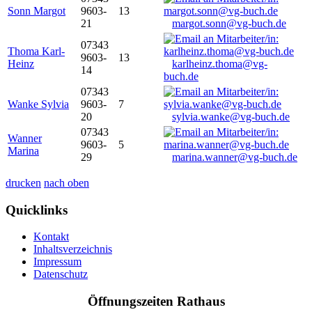
Sonn Margot
9603-
13
21
margot.sonn@vg-buch.de
07343
Thoma Karl-
9603-
13
Heinz
karlheinz.thoma@vg-
14
buch.de
07343
Wanke Sylvia
9603-
7
20
sylvia.wanke@vg-buch.de
07343
Wanner
9603-
5
Marina
29
marina.wanner@vg-buch.de
drucken
nach oben
Quicklinks
Kontakt
Inhaltsverzeichnis
Impressum
Datenschutz
Öffnungszeiten Rathaus