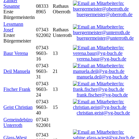
Zanker
Susanne
08333
Rathaus
Erste
8965
Oberroth
buergermeister@oberroth.de
Bürgermeisterin
Lessmann
Josef
07343
Rathaus
Erster
922002
Unterroth
buergermeister@unterroth.de
Bürgermeister
07343
Baur Verena
9603-
13
16
verena.baur@vg-buch.de
07343
Deil Manuela
9603-
21
31
manuela.deil@vg-buch.de
07343
Fischer Frank
9603-
13
24
frank.fischer@vg-buch.de
07343
Geist Christian
9603-
15
40
christian.geist@vg-buch.de
Gemeindebüro
07343
Unterroth
922001
07343
Glass-Wiest