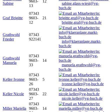
9603-
12
Sabine
sabine.glass-wiest@vg-
13
buch.de
07343
Graf Brigitte
9603-
21
12
brigitte.graf@vg-buch.de
Grathwohl
07343
Frieder
922141
info@klaeranlage.markt-
buch.de
07343
Grathwohl
9603-
14
Manuela
33
manuela.grathwohl@vg-
buch.de
07343
Keller Ivonne
9603-
5
26
ivonne.keller@vg-buch.de
07343
Keller Nicole
9603-
22
27
nicole.keller@vg-buch.de
07343
Miller Mariella
9603-
14