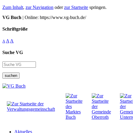
Zum Inhalt
,
zur Navigation
oder
zur Startseite
springen.
VG Buch
| Online: https://www.vg-buch.de/
Schriftgröße
A
A
A
Suche VG
suchen
Aktuelles