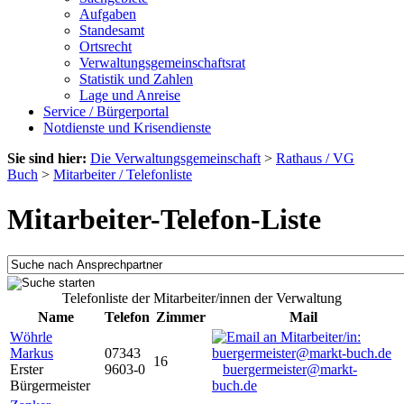
Aufgaben
Standesamt
Ortsrecht
Verwaltungsgemeinschaftsrat
Statistik und Zahlen
Lage und Anreise
Service / Bürgerportal
Notdienste und Krisendienste
Sie sind hier:
Die Verwaltungsgemeinschaft
>
Rathaus / VG
Buch
>
Mitarbeiter / Telefonliste
Mitarbeiter-Telefon-Liste
Telefonliste der Mitarbeiter/innen der Verwaltung
Name
Telefon
Zimmer
Mail
Wöhrle
Markus
07343
16
Erster
9603-0
buergermeister@markt-
Bürgermeister
buch.de