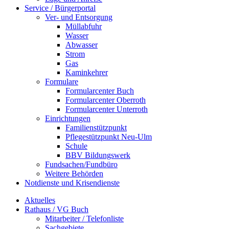
Service / Bürgerportal
Ver- und Entsorgung
Müllabfuhr
Wasser
Abwasser
Strom
Gas
Kaminkehrer
Formulare
Formularcenter Buch
Formularcenter Oberroth
Formularcenter Unterroth
Einrichtungen
Familienstützpunkt
Pflegestützpunkt Neu-Ulm
Schule
BBV Bildungswerk
Fundsachen/Fundbüro
Weitere Behörden
Notdienste und Krisendienste
Aktuelles
Rathaus / VG Buch
Mitarbeiter / Telefonliste
Sachgebiete