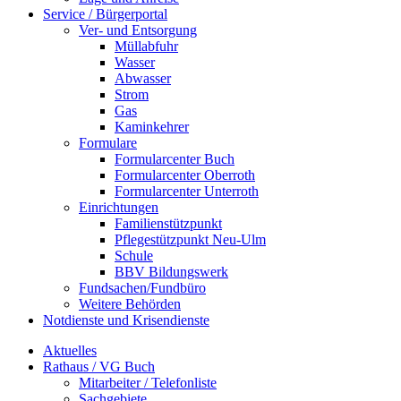
Service / Bürgerportal
Ver- und Entsorgung
Müllabfuhr
Wasser
Abwasser
Strom
Gas
Kaminkehrer
Formulare
Formularcenter Buch
Formularcenter Oberroth
Formularcenter Unterroth
Einrichtungen
Familienstützpunkt
Pflegestützpunkt Neu-Ulm
Schule
BBV Bildungswerk
Fundsachen/Fundbüro
Weitere Behörden
Notdienste und Krisendienste
Aktuelles
Rathaus / VG Buch
Mitarbeiter / Telefonliste
Sachgebiete