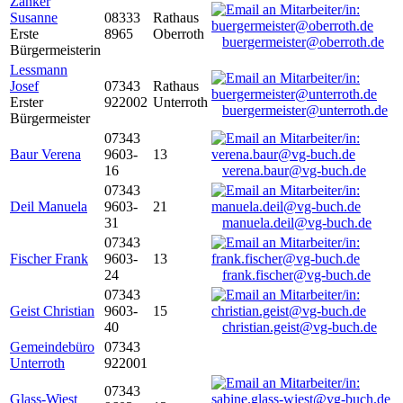
Zanker
Susanne
08333
Rathaus
Erste
8965
Oberroth
buergermeister@oberroth.de
Bürgermeisterin
Lessmann
Josef
07343
Rathaus
Erster
922002
Unterroth
buergermeister@unterroth.de
Bürgermeister
07343
Baur Verena
9603-
13
16
verena.baur@vg-buch.de
07343
Deil Manuela
9603-
21
31
manuela.deil@vg-buch.de
07343
Fischer Frank
9603-
13
24
frank.fischer@vg-buch.de
07343
Geist Christian
9603-
15
40
christian.geist@vg-buch.de
Gemeindebüro
07343
Unterroth
922001
07343
Glass-Wiest