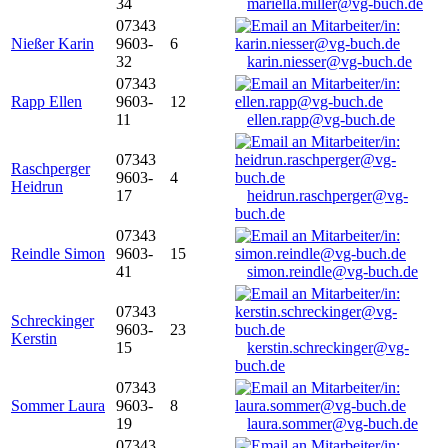
34
mariella.miller@vg-buch.de
07343
Nießer Karin
9603-
6
32
karin.niesser@vg-buch.de
07343
Rapp Ellen
9603-
12
11
ellen.rapp@vg-buch.de
07343
Raschperger
9603-
4
Heidrun
17
heidrun.raschperger@vg-
buch.de
07343
Reindle Simon
9603-
15
41
simon.reindle@vg-buch.de
07343
Schreckinger
9603-
23
Kerstin
15
kerstin.schreckinger@vg-
buch.de
07343
Sommer Laura
9603-
8
19
laura.sommer@vg-buch.de
07343