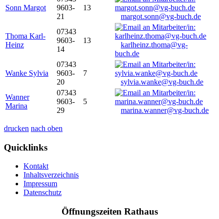
Sonn Margot
9603-
13
21
margot.sonn@vg-buch.de
07343
Thoma Karl-
9603-
13
Heinz
karlheinz.thoma@vg-
14
buch.de
07343
Wanke Sylvia
9603-
7
20
sylvia.wanke@vg-buch.de
07343
Wanner
9603-
5
Marina
29
marina.wanner@vg-buch.de
drucken
nach oben
Quicklinks
Kontakt
Inhaltsverzeichnis
Impressum
Datenschutz
Öffnungszeiten Rathaus