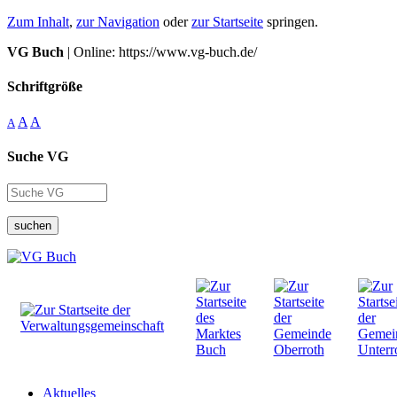
Zum Inhalt
,
zur Navigation
oder
zur Startseite
springen.
VG Buch
| Online: https://www.vg-buch.de/
Schriftgröße
A
A
A
Suche VG
suchen
Aktuelles