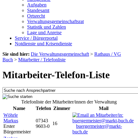
Aufgaben
Standesamt
Ortsrecht
Verwaltungsgemeinschaftsrat
Statistik und Zahlen
Lage und Anreise
Service / Bürgerportal
Notdienste und Krisendienste
Sie sind hier:
Die Verwaltungsgemeinschaft
>
Rathaus / VG
Buch
>
Mitarbeiter / Telefonliste
Mitarbeiter-Telefon-Liste
Telefonliste der Mitarbeiter/innen der Verwaltung
Name
Telefon
Zimmer
Mail
Wöhrle
Markus
07343
16
Erster
9603-0
buergermeister@markt-
Bürgermeister
buch.de