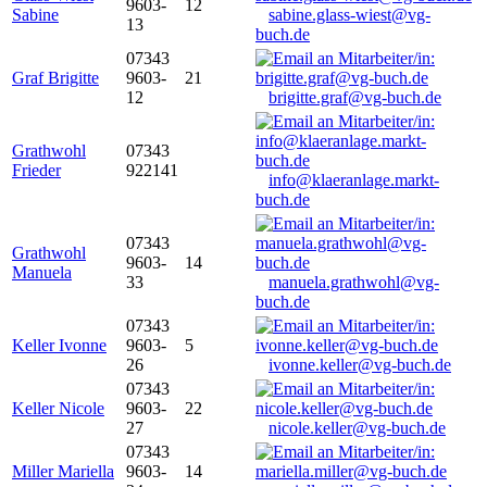
9603-
12
Sabine
sabine.glass-wiest@vg-
13
buch.de
07343
Graf Brigitte
9603-
21
12
brigitte.graf@vg-buch.de
Grathwohl
07343
Frieder
922141
info@klaeranlage.markt-
buch.de
07343
Grathwohl
9603-
14
Manuela
33
manuela.grathwohl@vg-
buch.de
07343
Keller Ivonne
9603-
5
26
ivonne.keller@vg-buch.de
07343
Keller Nicole
9603-
22
27
nicole.keller@vg-buch.de
07343
Miller Mariella
9603-
14