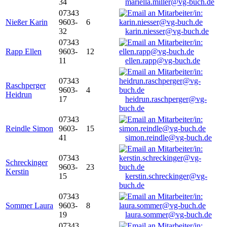
34
mariella.miller@vg-buch.de
07343
Nießer Karin
9603-
6
32
karin.niesser@vg-buch.de
07343
Rapp Ellen
9603-
12
11
ellen.rapp@vg-buch.de
07343
Raschperger
9603-
4
Heidrun
17
heidrun.raschperger@vg-
buch.de
07343
Reindle Simon
9603-
15
41
simon.reindle@vg-buch.de
07343
Schreckinger
9603-
23
Kerstin
15
kerstin.schreckinger@vg-
buch.de
07343
Sommer Laura
9603-
8
19
laura.sommer@vg-buch.de
07343