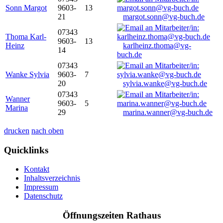
Sonn Margot
9603-
13
21
margot.sonn@vg-buch.de
07343
Thoma Karl-
9603-
13
Heinz
karlheinz.thoma@vg-
14
buch.de
07343
Wanke Sylvia
9603-
7
20
sylvia.wanke@vg-buch.de
07343
Wanner
9603-
5
Marina
29
marina.wanner@vg-buch.de
drucken
nach oben
Quicklinks
Kontakt
Inhaltsverzeichnis
Impressum
Datenschutz
Öffnungszeiten Rathaus