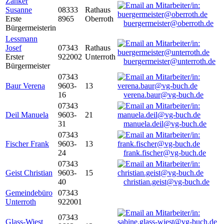
Zanker
Susanne
08333
Rathaus
Erste
8965
Oberroth
buergermeister@oberroth.de
Bürgermeisterin
Lessmann
Josef
07343
Rathaus
Erster
922002
Unterroth
buergermeister@unterroth.de
Bürgermeister
07343
Baur Verena
9603-
13
16
verena.baur@vg-buch.de
07343
Deil Manuela
9603-
21
31
manuela.deil@vg-buch.de
07343
Fischer Frank
9603-
13
24
frank.fischer@vg-buch.de
07343
Geist Christian
9603-
15
40
christian.geist@vg-buch.de
Gemeindebüro
07343
Unterroth
922001
07343
Glass-Wiest