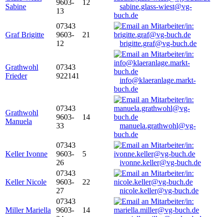
9603-
12
Sabine
sabine.glass-wiest@vg-
13
buch.de
07343
Graf Brigitte
9603-
21
12
brigitte.graf@vg-buch.de
Grathwohl
07343
Frieder
922141
info@klaeranlage.markt-
buch.de
07343
Grathwohl
9603-
14
Manuela
33
manuela.grathwohl@vg-
buch.de
07343
Keller Ivonne
9603-
5
26
ivonne.keller@vg-buch.de
07343
Keller Nicole
9603-
22
27
nicole.keller@vg-buch.de
07343
Miller Mariella
9603-
14