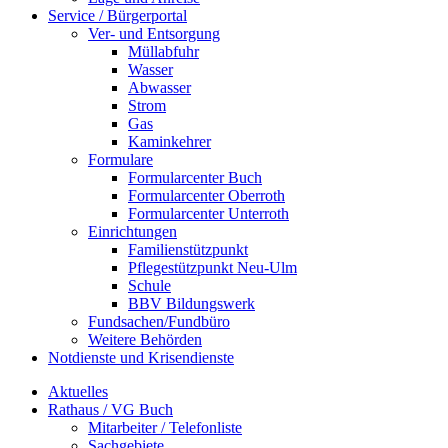
Service / Bürgerportal
Ver- und Entsorgung
Müllabfuhr
Wasser
Abwasser
Strom
Gas
Kaminkehrer
Formulare
Formularcenter Buch
Formularcenter Oberroth
Formularcenter Unterroth
Einrichtungen
Familienstützpunkt
Pflegestützpunkt Neu-Ulm
Schule
BBV Bildungswerk
Fundsachen/Fundbüro
Weitere Behörden
Notdienste und Krisendienste
Aktuelles
Rathaus / VG Buch
Mitarbeiter / Telefonliste
Sachgebiete