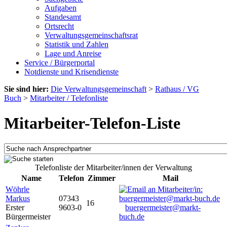
Aufgaben
Standesamt
Ortsrecht
Verwaltungsgemeinschaftsrat
Statistik und Zahlen
Lage und Anreise
Service / Bürgerportal
Notdienste und Krisendienste
Sie sind hier:
Die Verwaltungsgemeinschaft
>
Rathaus / VG
Buch
>
Mitarbeiter / Telefonliste
Mitarbeiter-Telefon-Liste
Telefonliste der Mitarbeiter/innen der Verwaltung
Name
Telefon
Zimmer
Mail
Wöhrle
Markus
07343
16
Erster
9603-0
buergermeister@markt-
Bürgermeister
buch.de