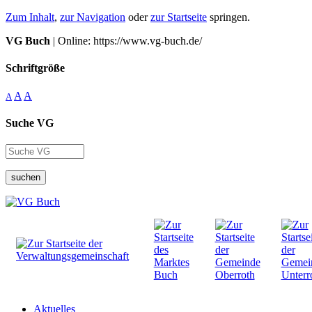
Zum Inhalt
,
zur Navigation
oder
zur Startseite
springen.
VG Buch
| Online: https://www.vg-buch.de/
Schriftgröße
A
A
A
Suche VG
suchen
Aktuelles