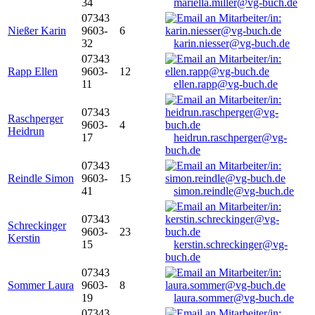
34
mariella.miller@vg-buch.de
07343
Nießer Karin
9603-
6
32
karin.niesser@vg-buch.de
07343
Rapp Ellen
9603-
12
11
ellen.rapp@vg-buch.de
07343
Raschperger
9603-
4
Heidrun
17
heidrun.raschperger@vg-
buch.de
07343
Reindle Simon
9603-
15
41
simon.reindle@vg-buch.de
07343
Schreckinger
9603-
23
Kerstin
15
kerstin.schreckinger@vg-
buch.de
07343
Sommer Laura
9603-
8
19
laura.sommer@vg-buch.de
07343