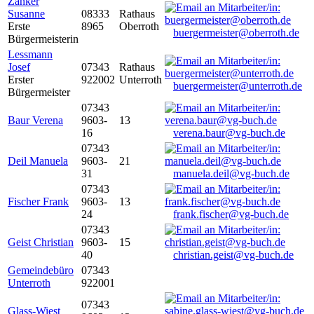
Zanker
Susanne
08333
Rathaus
Erste
8965
Oberroth
buergermeister@oberroth.de
Bürgermeisterin
Lessmann
Josef
07343
Rathaus
Erster
922002
Unterroth
buergermeister@unterroth.de
Bürgermeister
07343
Baur Verena
9603-
13
16
verena.baur@vg-buch.de
07343
Deil Manuela
9603-
21
31
manuela.deil@vg-buch.de
07343
Fischer Frank
9603-
13
24
frank.fischer@vg-buch.de
07343
Geist Christian
9603-
15
40
christian.geist@vg-buch.de
Gemeindebüro
07343
Unterroth
922001
07343
Glass-Wiest