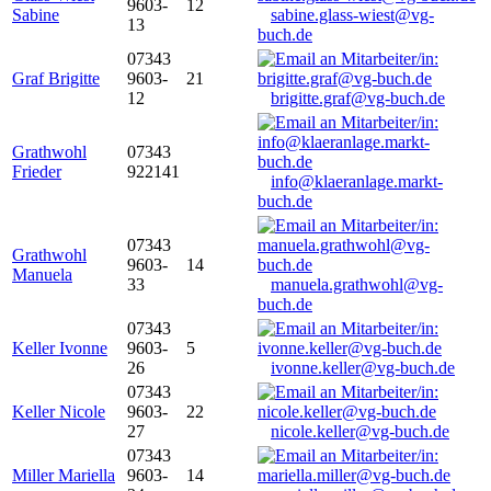
9603-
12
Sabine
sabine.glass-wiest@vg-
13
buch.de
07343
Graf Brigitte
9603-
21
12
brigitte.graf@vg-buch.de
Grathwohl
07343
Frieder
922141
info@klaeranlage.markt-
buch.de
07343
Grathwohl
9603-
14
Manuela
33
manuela.grathwohl@vg-
buch.de
07343
Keller Ivonne
9603-
5
26
ivonne.keller@vg-buch.de
07343
Keller Nicole
9603-
22
27
nicole.keller@vg-buch.de
07343
Miller Mariella
9603-
14