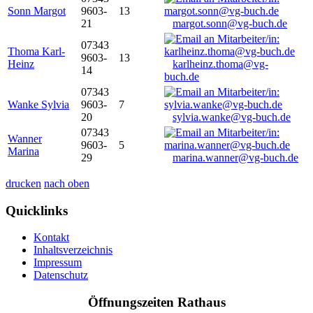
Sonn Margot
9603-
13
21
margot.sonn@vg-buch.de
07343
Thoma Karl-
9603-
13
Heinz
karlheinz.thoma@vg-
14
buch.de
07343
Wanke Sylvia
9603-
7
20
sylvia.wanke@vg-buch.de
07343
Wanner
9603-
5
Marina
29
marina.wanner@vg-buch.de
drucken
nach oben
Quicklinks
Kontakt
Inhaltsverzeichnis
Impressum
Datenschutz
Öffnungszeiten Rathaus