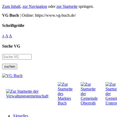
Zum Inhalt
,
zur Navigation
oder
zur Startseite
springen.
VG Buch
| Online: https://www.vg-buch.de/
Schriftgröße
A
A
A
Suche VG
suchen
Aktuelles