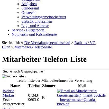
Aufgaben
Standesamt
Ortsrecht
Verwaltungsgemeinschaftsrat
Statistik und Zahlen
Lage und Anreise
Service / Bürgerportal
Notdienste und Krisendienste
Sie sind hier:
Die Verwaltungsgemeinschaft
>
Rathaus / VG
Buch
>
Mitarbeiter / Telefonliste
Mitarbeiter-Telefon-Liste
Telefonliste der Mitarbeiter/innen der Verwaltung
Name
Telefon
Zimmer
Mail
Wöhrle
Markus
07343
16
Erster
9603-0
buergermeister@markt-
Bürgermeister
buch.de