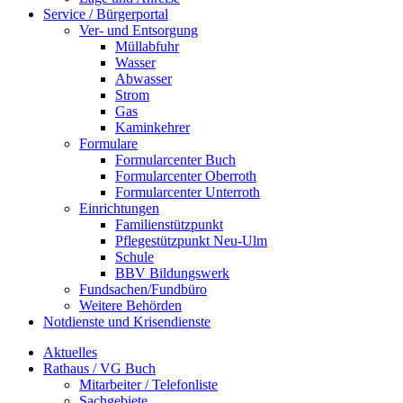
Service / Bürgerportal
Ver- und Entsorgung
Müllabfuhr
Wasser
Abwasser
Strom
Gas
Kaminkehrer
Formulare
Formularcenter Buch
Formularcenter Oberroth
Formularcenter Unterroth
Einrichtungen
Familienstützpunkt
Pflegestützpunkt Neu-Ulm
Schule
BBV Bildungswerk
Fundsachen/Fundbüro
Weitere Behörden
Notdienste und Krisendienste
Aktuelles
Rathaus / VG Buch
Mitarbeiter / Telefonliste
Sachgebiete