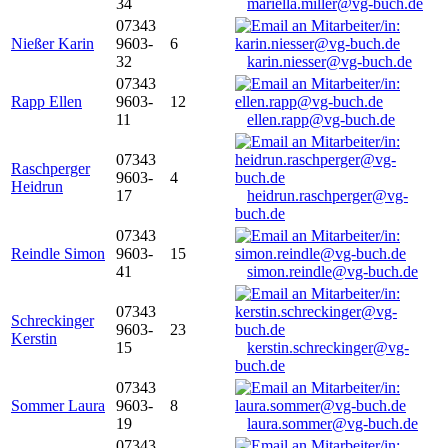
34
mariella.miller@vg-buch.de
07343
Nießer Karin
9603-
6
32
karin.niesser@vg-buch.de
07343
Rapp Ellen
9603-
12
11
ellen.rapp@vg-buch.de
07343
Raschperger
9603-
4
Heidrun
17
heidrun.raschperger@vg-
buch.de
07343
Reindle Simon
9603-
15
41
simon.reindle@vg-buch.de
07343
Schreckinger
9603-
23
Kerstin
15
kerstin.schreckinger@vg-
buch.de
07343
Sommer Laura
9603-
8
19
laura.sommer@vg-buch.de
07343