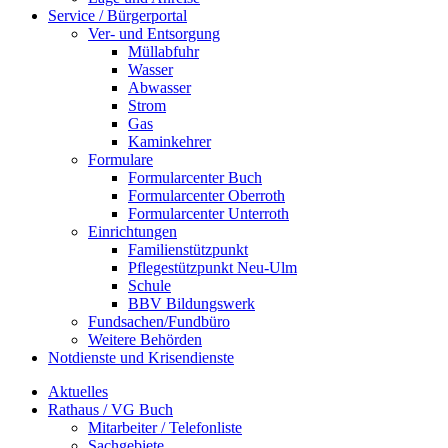
Service / Bürgerportal
Ver- und Entsorgung
Müllabfuhr
Wasser
Abwasser
Strom
Gas
Kaminkehrer
Formulare
Formularcenter Buch
Formularcenter Oberroth
Formularcenter Unterroth
Einrichtungen
Familienstützpunkt
Pflegestützpunkt Neu-Ulm
Schule
BBV Bildungswerk
Fundsachen/Fundbüro
Weitere Behörden
Notdienste und Krisendienste
Aktuelles
Rathaus / VG Buch
Mitarbeiter / Telefonliste
Sachgebiete