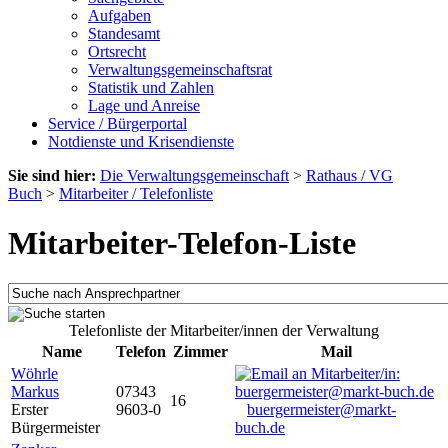
Aufgaben
Standesamt
Ortsrecht
Verwaltungsgemeinschaftsrat
Statistik und Zahlen
Lage und Anreise
Service / Bürgerportal
Notdienste und Krisendienste
Sie sind hier:
Die Verwaltungsgemeinschaft
>
Rathaus / VG
Buch
>
Mitarbeiter / Telefonliste
Mitarbeiter-Telefon-Liste
Telefonliste der Mitarbeiter/innen der Verwaltung
Name
Telefon
Zimmer
Mail
Wöhrle
Markus
07343
16
Erster
9603-0
buergermeister@markt-
Bürgermeister
buch.de