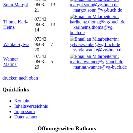
Sonn Margot
9603-
13
21
margot.sonn@vg-buch.de
07343
Thoma Karl-
9603-
13
Heinz
karlheinz.thoma@vg-
14
buch.de
07343
Wanke Sylvia
9603-
7
20
sylvia.wanke@vg-buch.de
07343
Wanner
9603-
5
Marina
29
marina.wanner@vg-buch.de
drucken
nach oben
Quicklinks
Kontakt
Inhaltsverzeichnis
Impressum
Datenschutz
Öffnungszeiten Rathaus