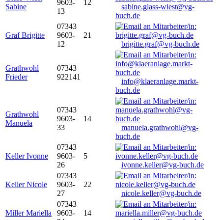
9603-
12
Sabine
sabine.glass-wiest@vg-
13
buch.de
07343
Graf Brigitte
9603-
21
12
brigitte.graf@vg-buch.de
Grathwohl
07343
Frieder
922141
info@klaeranlage.markt-
buch.de
07343
Grathwohl
9603-
14
Manuela
33
manuela.grathwohl@vg-
buch.de
07343
Keller Ivonne
9603-
5
26
ivonne.keller@vg-buch.de
07343
Keller Nicole
9603-
22
27
nicole.keller@vg-buch.de
07343
Miller Mariella
9603-
14