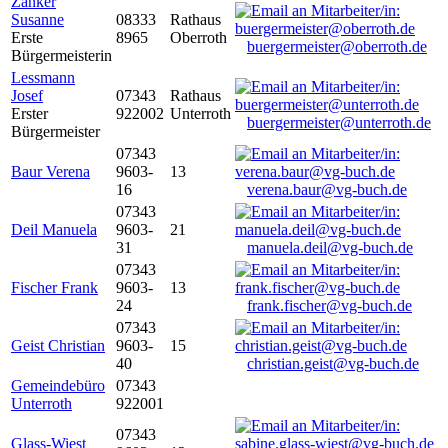
Zanker
Susanne
08333
Rathaus
Erste
8965
Oberroth
buergermeister@oberroth.de
Bürgermeisterin
Lessmann
Josef
07343
Rathaus
Erster
922002
Unterroth
buergermeister@unterroth.de
Bürgermeister
07343
Baur Verena
9603-
13
16
verena.baur@vg-buch.de
07343
Deil Manuela
9603-
21
31
manuela.deil@vg-buch.de
07343
Fischer Frank
9603-
13
24
frank.fischer@vg-buch.de
07343
Geist Christian
9603-
15
40
christian.geist@vg-buch.de
Gemeindebüro
07343
Unterroth
922001
07343
Glass-Wiest