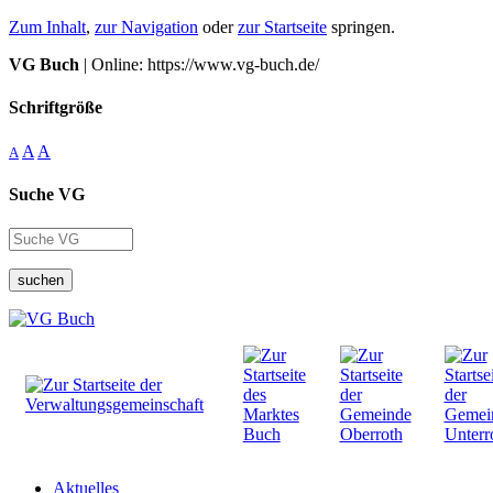
Zum Inhalt
,
zur Navigation
oder
zur Startseite
springen.
VG Buch
| Online: https://www.vg-buch.de/
Schriftgröße
A
A
A
Suche VG
suchen
Aktuelles