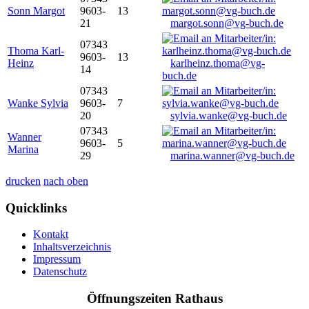
Sonn Margot
9603-
13
21
margot.sonn@vg-buch.de
07343
Thoma Karl-
9603-
13
Heinz
karlheinz.thoma@vg-
14
buch.de
07343
Wanke Sylvia
9603-
7
20
sylvia.wanke@vg-buch.de
07343
Wanner
9603-
5
Marina
29
marina.wanner@vg-buch.de
drucken
nach oben
Quicklinks
Kontakt
Inhaltsverzeichnis
Impressum
Datenschutz
Öffnungszeiten Rathaus