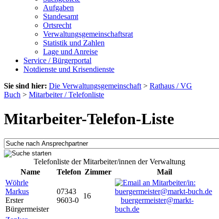
Aufgaben
Standesamt
Ortsrecht
Verwaltungsgemeinschaftsrat
Statistik und Zahlen
Lage und Anreise
Service / Bürgerportal
Notdienste und Krisendienste
Sie sind hier:
Die Verwaltungsgemeinschaft
>
Rathaus / VG
Buch
>
Mitarbeiter / Telefonliste
Mitarbeiter-Telefon-Liste
Telefonliste der Mitarbeiter/innen der Verwaltung
Name
Telefon
Zimmer
Mail
Wöhrle
Markus
07343
16
Erster
9603-0
buergermeister@markt-
Bürgermeister
buch.de