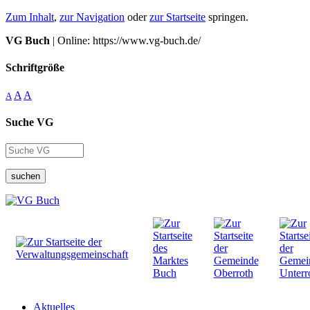
Zum Inhalt
,
zur Navigation
oder
zur Startseite
springen.
VG Buch
| Online: https://www.vg-buch.de/
Schriftgröße
A
A
A
Suche VG
suchen
Aktuelles