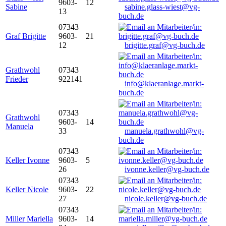
9603-
12
Sabine
sabine.glass-wiest@vg-
13
buch.de
07343
Graf Brigitte
9603-
21
12
brigitte.graf@vg-buch.de
Grathwohl
07343
Frieder
922141
info@klaeranlage.markt-
buch.de
07343
Grathwohl
9603-
14
Manuela
33
manuela.grathwohl@vg-
buch.de
07343
Keller Ivonne
9603-
5
26
ivonne.keller@vg-buch.de
07343
Keller Nicole
9603-
22
27
nicole.keller@vg-buch.de
07343
Miller Mariella
9603-
14