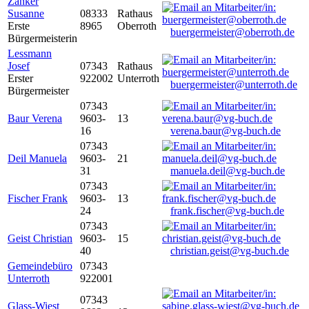
Zanker
Susanne
08333
Rathaus
Erste
8965
Oberroth
buergermeister@oberroth.de
Bürgermeisterin
Lessmann
Josef
07343
Rathaus
Erster
922002
Unterroth
buergermeister@unterroth.de
Bürgermeister
07343
Baur Verena
9603-
13
16
verena.baur@vg-buch.de
07343
Deil Manuela
9603-
21
31
manuela.deil@vg-buch.de
07343
Fischer Frank
9603-
13
24
frank.fischer@vg-buch.de
07343
Geist Christian
9603-
15
40
christian.geist@vg-buch.de
Gemeindebüro
07343
Unterroth
922001
07343
Glass-Wiest