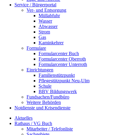
Service / Bürgerportal
Ver- und Entsorgung
Müllabfuhr
Wasser
Abwasser
Strom
Gas
Kaminkehrer
Formulare
Formularcenter Buch
Formularcenter Oberroth
Formularcenter Unterroth
Einrichtungen
Familienstützpunkt
Pflegestützpunkt Neu-Ulm
Schule
BBV Bildungswerk
Fundsachen/Fundbüro
Weitere Behörden
Notdienste und Krisendienste
Aktuelles
Rathaus / VG Buch
Mitarbeiter / Telefonliste
Sachgebiete