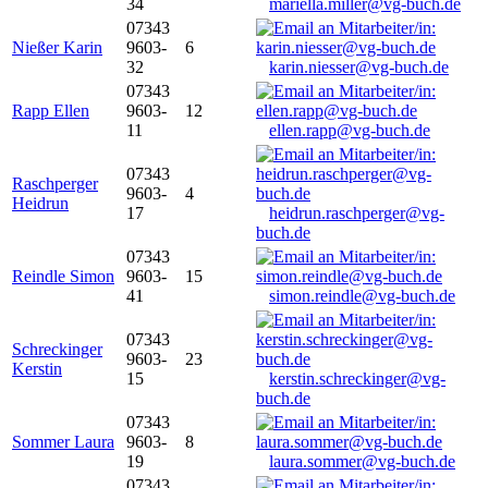
34
mariella.miller@vg-buch.de
07343
Nießer Karin
9603-
6
32
karin.niesser@vg-buch.de
07343
Rapp Ellen
9603-
12
11
ellen.rapp@vg-buch.de
07343
Raschperger
9603-
4
Heidrun
17
heidrun.raschperger@vg-
buch.de
07343
Reindle Simon
9603-
15
41
simon.reindle@vg-buch.de
07343
Schreckinger
9603-
23
Kerstin
15
kerstin.schreckinger@vg-
buch.de
07343
Sommer Laura
9603-
8
19
laura.sommer@vg-buch.de
07343