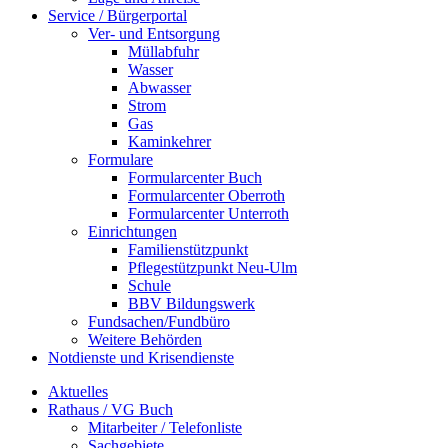
Service / Bürgerportal
Ver- und Entsorgung
Müllabfuhr
Wasser
Abwasser
Strom
Gas
Kaminkehrer
Formulare
Formularcenter Buch
Formularcenter Oberroth
Formularcenter Unterroth
Einrichtungen
Familienstützpunkt
Pflegestützpunkt Neu-Ulm
Schule
BBV Bildungswerk
Fundsachen/Fundbüro
Weitere Behörden
Notdienste und Krisendienste
Aktuelles
Rathaus / VG Buch
Mitarbeiter / Telefonliste
Sachgebiete