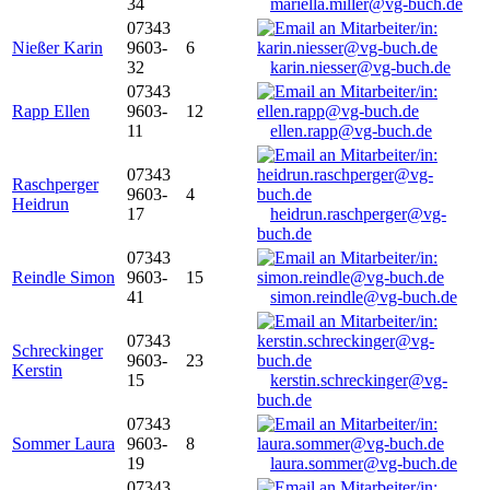
34
mariella.miller@vg-buch.de
07343
Nießer Karin
9603-
6
32
karin.niesser@vg-buch.de
07343
Rapp Ellen
9603-
12
11
ellen.rapp@vg-buch.de
07343
Raschperger
9603-
4
Heidrun
17
heidrun.raschperger@vg-
buch.de
07343
Reindle Simon
9603-
15
41
simon.reindle@vg-buch.de
07343
Schreckinger
9603-
23
Kerstin
15
kerstin.schreckinger@vg-
buch.de
07343
Sommer Laura
9603-
8
19
laura.sommer@vg-buch.de
07343