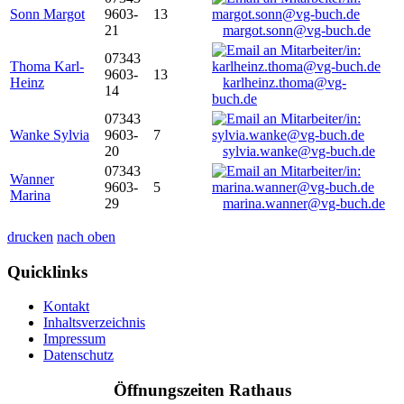
Sonn Margot
9603-
13
21
margot.sonn@vg-buch.de
07343
Thoma Karl-
9603-
13
Heinz
karlheinz.thoma@vg-
14
buch.de
07343
Wanke Sylvia
9603-
7
20
sylvia.wanke@vg-buch.de
07343
Wanner
9603-
5
Marina
29
marina.wanner@vg-buch.de
drucken
nach oben
Quicklinks
Kontakt
Inhaltsverzeichnis
Impressum
Datenschutz
Öffnungszeiten Rathaus