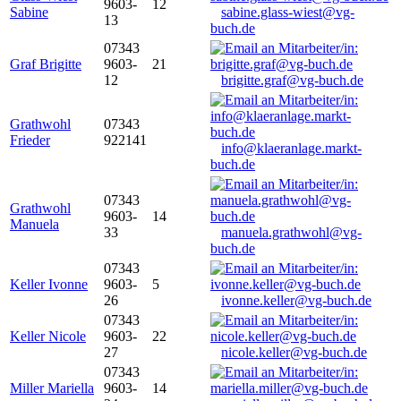
9603-
12
Sabine
sabine.glass-wiest@vg-
13
buch.de
07343
Graf Brigitte
9603-
21
12
brigitte.graf@vg-buch.de
Grathwohl
07343
Frieder
922141
info@klaeranlage.markt-
buch.de
07343
Grathwohl
9603-
14
Manuela
33
manuela.grathwohl@vg-
buch.de
07343
Keller Ivonne
9603-
5
26
ivonne.keller@vg-buch.de
07343
Keller Nicole
9603-
22
27
nicole.keller@vg-buch.de
07343
Miller Mariella
9603-
14