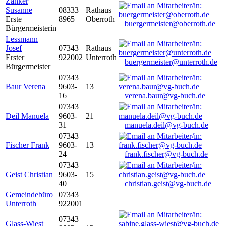
Zanker
Susanne
08333
Rathaus
Erste
8965
Oberroth
buergermeister@oberroth.de
Bürgermeisterin
Lessmann
Josef
07343
Rathaus
Erster
922002
Unterroth
buergermeister@unterroth.de
Bürgermeister
07343
Baur Verena
9603-
13
16
verena.baur@vg-buch.de
07343
Deil Manuela
9603-
21
31
manuela.deil@vg-buch.de
07343
Fischer Frank
9603-
13
24
frank.fischer@vg-buch.de
07343
Geist Christian
9603-
15
40
christian.geist@vg-buch.de
Gemeindebüro
07343
Unterroth
922001
07343
Glass-Wiest