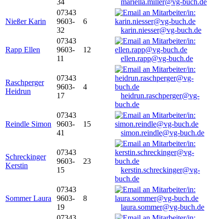
34
mariella.miller@vg-buch.de
07343
Nießer Karin
9603-
6
32
karin.niesser@vg-buch.de
07343
Rapp Ellen
9603-
12
11
ellen.rapp@vg-buch.de
07343
Raschperger
9603-
4
Heidrun
17
heidrun.raschperger@vg-
buch.de
07343
Reindle Simon
9603-
15
41
simon.reindle@vg-buch.de
07343
Schreckinger
9603-
23
Kerstin
15
kerstin.schreckinger@vg-
buch.de
07343
Sommer Laura
9603-
8
19
laura.sommer@vg-buch.de
07343