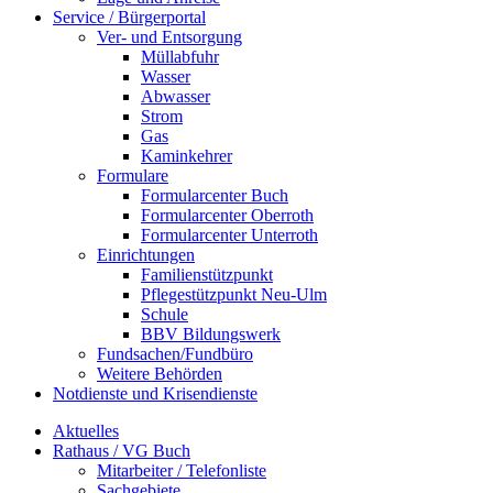
Service / Bürgerportal
Ver- und Entsorgung
Müllabfuhr
Wasser
Abwasser
Strom
Gas
Kaminkehrer
Formulare
Formularcenter Buch
Formularcenter Oberroth
Formularcenter Unterroth
Einrichtungen
Familienstützpunkt
Pflegestützpunkt Neu-Ulm
Schule
BBV Bildungswerk
Fundsachen/Fundbüro
Weitere Behörden
Notdienste und Krisendienste
Aktuelles
Rathaus / VG Buch
Mitarbeiter / Telefonliste
Sachgebiete