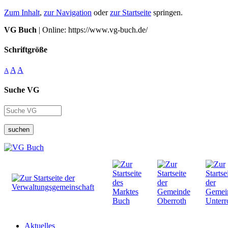
Zum Inhalt
,
zur Navigation
oder
zur Startseite
springen.
VG Buch
| Online: https://www.vg-buch.de/
Schriftgröße
A
A
A
Suche VG
suchen
Aktuelles