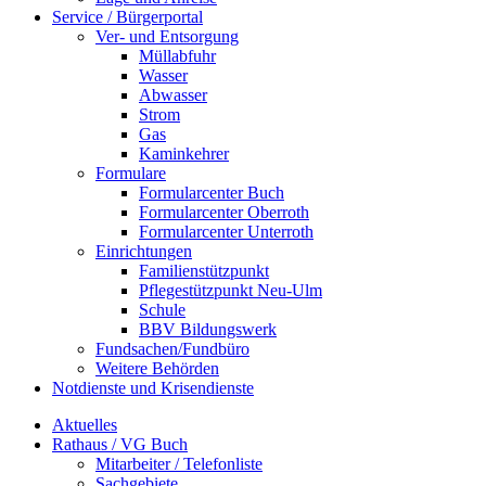
Service / Bürgerportal
Ver- und Entsorgung
Müllabfuhr
Wasser
Abwasser
Strom
Gas
Kaminkehrer
Formulare
Formularcenter Buch
Formularcenter Oberroth
Formularcenter Unterroth
Einrichtungen
Familienstützpunkt
Pflegestützpunkt Neu-Ulm
Schule
BBV Bildungswerk
Fundsachen/Fundbüro
Weitere Behörden
Notdienste und Krisendienste
Aktuelles
Rathaus / VG Buch
Mitarbeiter / Telefonliste
Sachgebiete