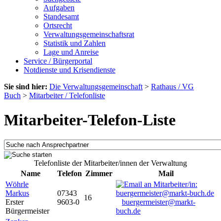
Aufgaben
Standesamt
Ortsrecht
Verwaltungsgemeinschaftsrat
Statistik und Zahlen
Lage und Anreise
Service / Bürgerportal
Notdienste und Krisendienste
Sie sind hier:
Die Verwaltungsgemeinschaft
>
Rathaus / VG
Buch
>
Mitarbeiter / Telefonliste
Mitarbeiter-Telefon-Liste
Telefonliste der Mitarbeiter/innen der Verwaltung
Name
Telefon
Zimmer
Mail
Wöhrle
Markus
07343
16
Erster
9603-0
buergermeister@markt-
Bürgermeister
buch.de