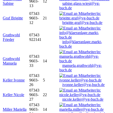
9603-
12
Sabine
sabine.glass-wiest@vg-
13
buch.de
07343
Graf Brigitte
9603-
21
12
brigitte.graf@vg-buch.de
Grathwohl
07343
Frieder
922141
info@klaeranlage.markt-
buch.de
07343
Grathwohl
9603-
14
Manuela
33
manuela.grathwohl@vg-
buch.de
07343
Keller Ivonne
9603-
5
26
ivonne.keller@vg-buch.de
07343
Keller Nicole
9603-
22
27
nicole.keller@vg-buch.de
07343
Miller Mariella
9603-
14