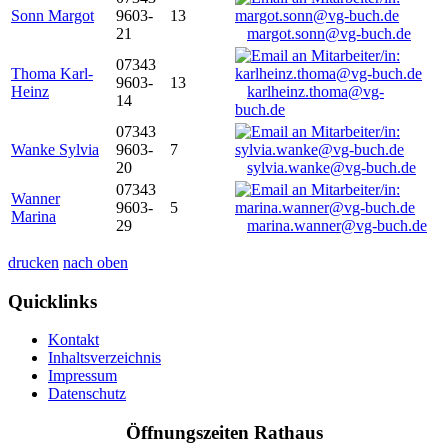
Sonn Margot
9603-
13
21
margot.sonn@vg-buch.de
07343
Thoma Karl-
9603-
13
Heinz
karlheinz.thoma@vg-
14
buch.de
07343
Wanke Sylvia
9603-
7
20
sylvia.wanke@vg-buch.de
07343
Wanner
9603-
5
Marina
29
marina.wanner@vg-buch.de
drucken
nach oben
Quicklinks
Kontakt
Inhaltsverzeichnis
Impressum
Datenschutz
Öffnungszeiten Rathaus