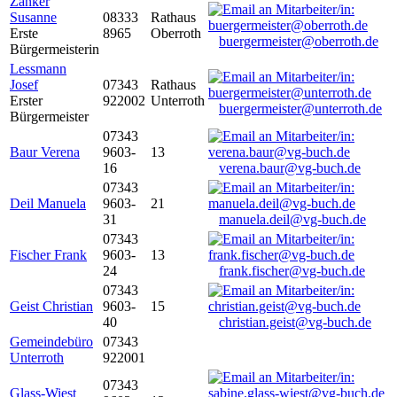
Zanker
Susanne
08333
Rathaus
Erste
8965
Oberroth
buergermeister@oberroth.de
Bürgermeisterin
Lessmann
Josef
07343
Rathaus
Erster
922002
Unterroth
buergermeister@unterroth.de
Bürgermeister
07343
Baur Verena
9603-
13
16
verena.baur@vg-buch.de
07343
Deil Manuela
9603-
21
31
manuela.deil@vg-buch.de
07343
Fischer Frank
9603-
13
24
frank.fischer@vg-buch.de
07343
Geist Christian
9603-
15
40
christian.geist@vg-buch.de
Gemeindebüro
07343
Unterroth
922001
07343
Glass-Wiest