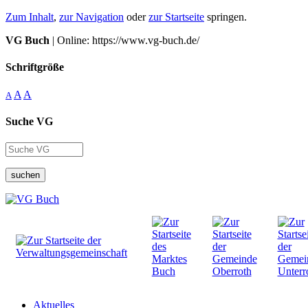
Zum Inhalt
,
zur Navigation
oder
zur Startseite
springen.
VG Buch
| Online: https://www.vg-buch.de/
Schriftgröße
A
A
A
Suche VG
suchen
Aktuelles