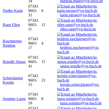
34
mariella.miller@vg-buch.de
07343
Nießer Karin
9603-
6
32
karin.niesser@vg-buch.de
07343
Rapp Ellen
9603-
12
11
ellen.rapp@vg-buch.de
07343
Raschperger
9603-
4
Heidrun
17
heidrun.raschperger@vg-
buch.de
07343
Reindle Simon
9603-
15
41
simon.reindle@vg-buch.de
07343
Schreckinger
9603-
23
Kerstin
15
kerstin.schreckinger@vg-
buch.de
07343
Sommer Laura
9603-
8
19
laura.sommer@vg-buch.de
07343