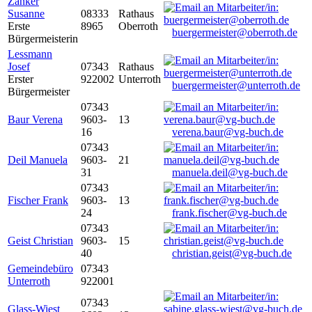
Zanker
Susanne
08333
Rathaus
Erste
8965
Oberroth
buergermeister@oberroth.de
Bürgermeisterin
Lessmann
Josef
07343
Rathaus
Erster
922002
Unterroth
buergermeister@unterroth.de
Bürgermeister
07343
Baur Verena
9603-
13
16
verena.baur@vg-buch.de
07343
Deil Manuela
9603-
21
31
manuela.deil@vg-buch.de
07343
Fischer Frank
9603-
13
24
frank.fischer@vg-buch.de
07343
Geist Christian
9603-
15
40
christian.geist@vg-buch.de
Gemeindebüro
07343
Unterroth
922001
07343
Glass-Wiest