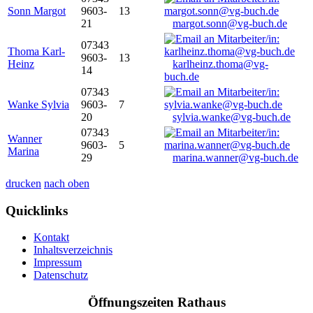
Sonn Margot
9603-
13
21
margot.sonn@vg-buch.de
07343
Thoma Karl-
9603-
13
Heinz
karlheinz.thoma@vg-
14
buch.de
07343
Wanke Sylvia
9603-
7
20
sylvia.wanke@vg-buch.de
07343
Wanner
9603-
5
Marina
29
marina.wanner@vg-buch.de
drucken
nach oben
Quicklinks
Kontakt
Inhaltsverzeichnis
Impressum
Datenschutz
Öffnungszeiten Rathaus