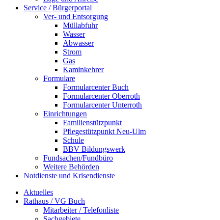
Service / Bürgerportal
Ver- und Entsorgung
Müllabfuhr
Wasser
Abwasser
Strom
Gas
Kaminkehrer
Formulare
Formularcenter Buch
Formularcenter Oberroth
Formularcenter Unterroth
Einrichtungen
Familienstützpunkt
Pflegestützpunkt Neu-Ulm
Schule
BBV Bildungswerk
Fundsachen/Fundbüro
Weitere Behörden
Notdienste und Krisendienste
Aktuelles
Rathaus / VG Buch
Mitarbeiter / Telefonliste
Sachgebiete