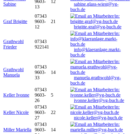
9603-
12
Sabine
sabine.glass-wiest@vg-
13
buch.de
07343
Graf Brigitte
9603-
21
12
brigitte.graf@vg-buch.de
Grathwohl
07343
Frieder
922141
info@klaeranlage.markt-
buch.de
07343
Grathwohl
9603-
14
Manuela
33
manuela.grathwohl@vg-
buch.de
07343
Keller Ivonne
9603-
5
26
ivonne.keller@vg-buch.de
07343
Keller Nicole
9603-
22
27
nicole.keller@vg-buch.de
07343
Miller Mariella
9603-
14