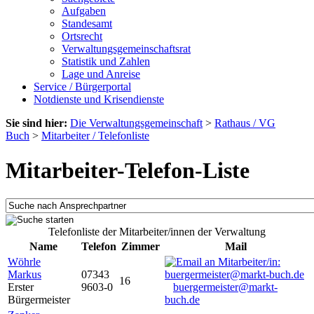
Aufgaben
Standesamt
Ortsrecht
Verwaltungsgemeinschaftsrat
Statistik und Zahlen
Lage und Anreise
Service / Bürgerportal
Notdienste und Krisendienste
Sie sind hier:
Die Verwaltungsgemeinschaft
>
Rathaus / VG
Buch
>
Mitarbeiter / Telefonliste
Mitarbeiter-Telefon-Liste
Telefonliste der Mitarbeiter/innen der Verwaltung
Name
Telefon
Zimmer
Mail
Wöhrle
Markus
07343
16
Erster
9603-0
buergermeister@markt-
Bürgermeister
buch.de