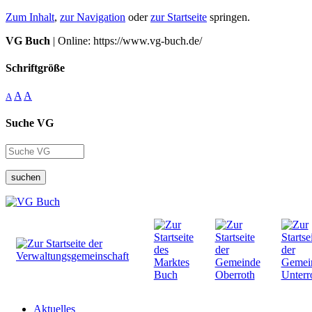
Zum Inhalt
,
zur Navigation
oder
zur Startseite
springen.
VG Buch
| Online: https://www.vg-buch.de/
Schriftgröße
A
A
A
Suche VG
suchen
Aktuelles