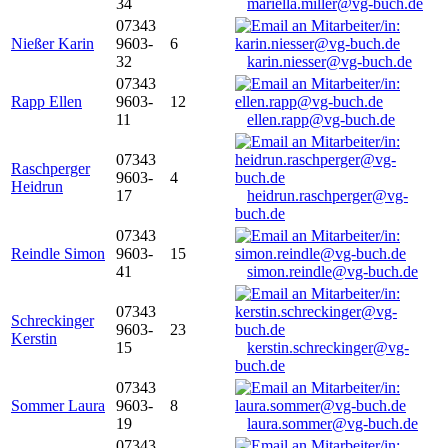
34
mariella.miller@vg-buch.de
07343
Nießer Karin
9603-
6
32
karin.niesser@vg-buch.de
07343
Rapp Ellen
9603-
12
11
ellen.rapp@vg-buch.de
07343
Raschperger
9603-
4
Heidrun
17
heidrun.raschperger@vg-
buch.de
07343
Reindle Simon
9603-
15
41
simon.reindle@vg-buch.de
07343
Schreckinger
9603-
23
Kerstin
15
kerstin.schreckinger@vg-
buch.de
07343
Sommer Laura
9603-
8
19
laura.sommer@vg-buch.de
07343