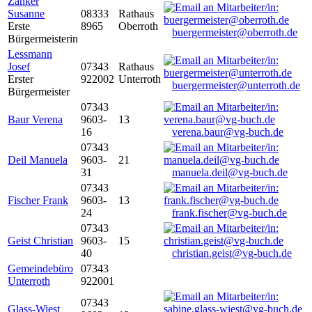
Zanker
Susanne
08333
Rathaus
Erste
8965
Oberroth
buergermeister@oberroth.de
Bürgermeisterin
Lessmann
Josef
07343
Rathaus
Erster
922002
Unterroth
buergermeister@unterroth.de
Bürgermeister
07343
Baur Verena
9603-
13
16
verena.baur@vg-buch.de
07343
Deil Manuela
9603-
21
31
manuela.deil@vg-buch.de
07343
Fischer Frank
9603-
13
24
frank.fischer@vg-buch.de
07343
Geist Christian
9603-
15
40
christian.geist@vg-buch.de
Gemeindebüro
07343
Unterroth
922001
07343
Glass-Wiest