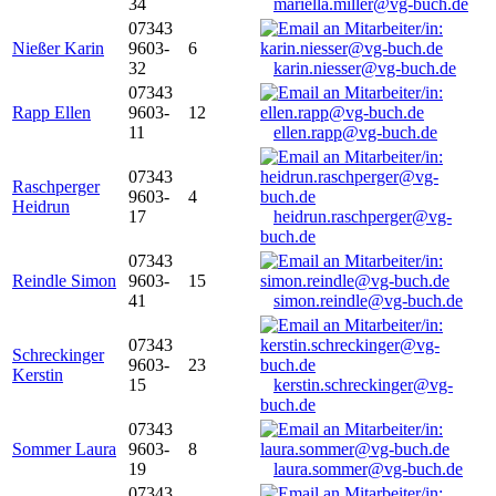
34
mariella.miller@vg-buch.de
07343
Nießer Karin
9603-
6
32
karin.niesser@vg-buch.de
07343
Rapp Ellen
9603-
12
11
ellen.rapp@vg-buch.de
07343
Raschperger
9603-
4
Heidrun
17
heidrun.raschperger@vg-
buch.de
07343
Reindle Simon
9603-
15
41
simon.reindle@vg-buch.de
07343
Schreckinger
9603-
23
Kerstin
15
kerstin.schreckinger@vg-
buch.de
07343
Sommer Laura
9603-
8
19
laura.sommer@vg-buch.de
07343