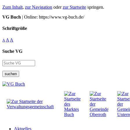
Zum Inhalt
,
zur Navigation
oder
zur Startseite
springen.
VG Buch
| Online: https://www.vg-buch.de/
Schriftgröße
A
A
A
Suche VG
suchen
Aktuelles