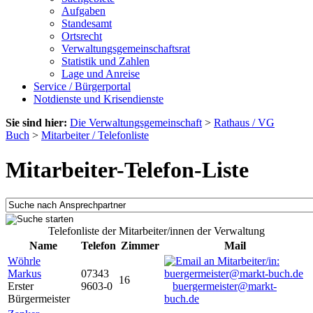
Aufgaben
Standesamt
Ortsrecht
Verwaltungsgemeinschaftsrat
Statistik und Zahlen
Lage und Anreise
Service / Bürgerportal
Notdienste und Krisendienste
Sie sind hier:
Die Verwaltungsgemeinschaft
>
Rathaus / VG
Buch
>
Mitarbeiter / Telefonliste
Mitarbeiter-Telefon-Liste
Telefonliste der Mitarbeiter/innen der Verwaltung
Name
Telefon
Zimmer
Mail
Wöhrle
Markus
07343
16
Erster
9603-0
buergermeister@markt-
Bürgermeister
buch.de