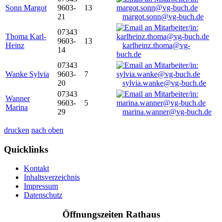
Sonn Margot
9603-
13
21
margot.sonn@vg-buch.de
07343
Thoma Karl-
9603-
13
Heinz
karlheinz.thoma@vg-
14
buch.de
07343
Wanke Sylvia
9603-
7
20
sylvia.wanke@vg-buch.de
07343
Wanner
9603-
5
Marina
29
marina.wanner@vg-buch.de
drucken
nach oben
Quicklinks
Kontakt
Inhaltsverzeichnis
Impressum
Datenschutz
Öffnungszeiten Rathaus