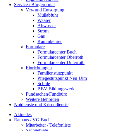
Service / Bürgerportal
Ver- und Entsorgung
Müllabfuhr
Wasser
Abwasser
Strom
Gas
Kaminkehrer
Formulare
Formularcenter Buch
Formularcenter Oberroth
Formularcenter Unterroth
Einrichtungen
Familienstützpunkt
Pflegestützpunkt Neu-Ulm
Schule
BBV Bildungswerk
Fundsachen/Fundbüro
Weitere Behörden
Notdienste und Krisendienste
Aktuelles
Rathaus / VG Buch
Mitarbeiter / Telefonliste
Sachgebiete