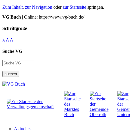
Zum Inhalt
,
zur Navigation
oder
zur Startseite
springen.
VG Buch
| Online: https://www.vg-buch.de/
Schriftgröße
A
A
A
Suche VG
suchen
Aktuelles