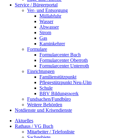
Service / Bürgerportal
Ver- und Entsorgung
Müllabfuhr
Wasser
Abwasser
Strom
Gas
Kaminkehrer
Formulare
Formularcenter Buch
Formularcenter Oberroth
Formularcenter Unterroth
Einrichtungen
Familienstützpunkt
Pflegestützpunkt Neu-Ulm
Schule
BBV Bildungswerk
Fundsachen/Fundbüro
Weitere Behörden
Notdienste und Krisendienste
Aktuelles
Rathaus / VG Buch
Mitarbeiter / Telefonliste
Sachgebiete