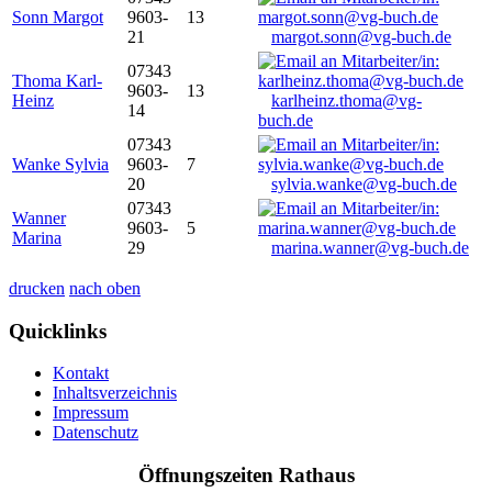
Sonn Margot
9603-
13
21
margot.sonn@vg-buch.de
07343
Thoma Karl-
9603-
13
Heinz
karlheinz.thoma@vg-
14
buch.de
07343
Wanke Sylvia
9603-
7
20
sylvia.wanke@vg-buch.de
07343
Wanner
9603-
5
Marina
29
marina.wanner@vg-buch.de
drucken
nach oben
Quicklinks
Kontakt
Inhaltsverzeichnis
Impressum
Datenschutz
Öffnungszeiten Rathaus