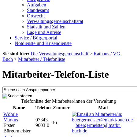
Aufgaben
Standesamt
Ortsrecht
Verwaltungsgemeinschaftsrat
Statistik und Zahlen
Lage und Anreise
Service / Bürgerportal
Notdienste und Krisendienste
Sie sind hier:
Die Verwaltungsgemeinschaft
>
Rathaus / VG
Buch
>
Mitarbeiter / Telefonliste
Mitarbeiter-Telefon-Liste
Telefonliste der Mitarbeiter/innen der Verwaltung
Name
Telefon
Zimmer
Mail
Wöhrle
Markus
07343
16
Erster
9603-0
buergermeister@markt-
Bürgermeister
buch.de