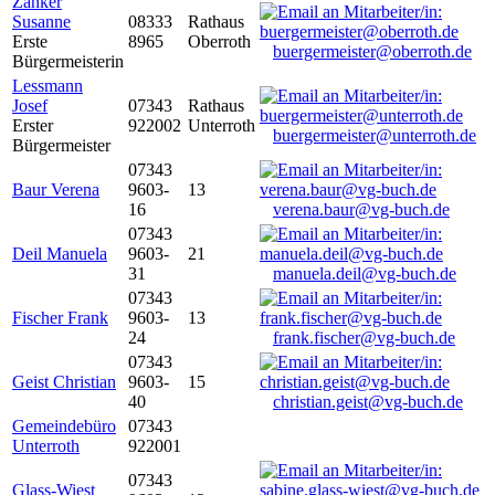
Zanker
Susanne
08333
Rathaus
Erste
8965
Oberroth
buergermeister@oberroth.de
Bürgermeisterin
Lessmann
Josef
07343
Rathaus
Erster
922002
Unterroth
buergermeister@unterroth.de
Bürgermeister
07343
Baur Verena
9603-
13
16
verena.baur@vg-buch.de
07343
Deil Manuela
9603-
21
31
manuela.deil@vg-buch.de
07343
Fischer Frank
9603-
13
24
frank.fischer@vg-buch.de
07343
Geist Christian
9603-
15
40
christian.geist@vg-buch.de
Gemeindebüro
07343
Unterroth
922001
07343
Glass-Wiest