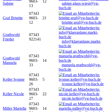
9603-
12
Sabine
sabine.glass-wiest@vg-
13
buch.de
07343
Graf Brigitte
9603-
21
12
brigitte.graf@vg-buch.de
Grathwohl
07343
Frieder
922141
info@klaeranlage.markt-
buch.de
07343
Grathwohl
9603-
14
Manuela
33
manuela.grathwohl@vg-
buch.de
07343
Keller Ivonne
9603-
5
26
ivonne.keller@vg-buch.de
07343
Keller Nicole
9603-
22
27
nicole.keller@vg-buch.de
07343
Miller Mariella
9603-
14