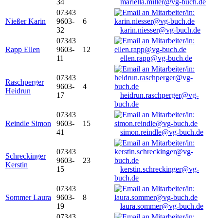
34
mariella.miller@vg-buch.de
07343
Nießer Karin
9603-
6
32
karin.niesser@vg-buch.de
07343
Rapp Ellen
9603-
12
11
ellen.rapp@vg-buch.de
07343
Raschperger
9603-
4
Heidrun
17
heidrun.raschperger@vg-
buch.de
07343
Reindle Simon
9603-
15
41
simon.reindle@vg-buch.de
07343
Schreckinger
9603-
23
Kerstin
15
kerstin.schreckinger@vg-
buch.de
07343
Sommer Laura
9603-
8
19
laura.sommer@vg-buch.de
07343