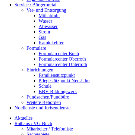
Service / Bürgerportal
Ver- und Entsorgung
Müllabfuhr
Wasser
Abwasser
Strom
Gas
Kaminkehrer
Formulare
Formularcenter Buch
Formularcenter Oberroth
Formularcenter Unterroth
Einrichtungen
Familienstützpunkt
Pflegestützpunkt Neu-Ulm
Schule
BBV Bildungswerk
Fundsachen/Fundbüro
Weitere Behörden
Notdienste und Krisendienste
Aktuelles
Rathaus / VG Buch
Mitarbeiter / Telefonliste
Sachgebiete