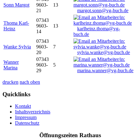
Sonn Margot
9603-
13
21
margot.sonn@vg-buch.de
07343
Thoma Karl-
9603-
13
Heinz
karlheinz.thoma@vg-
14
buch.de
07343
Wanke Sylvia
9603-
7
20
sylvia.wanke@vg-buch.de
07343
Wanner
9603-
5
Marina
29
marina.wanner@vg-buch.de
drucken
nach oben
Quicklinks
Kontakt
Inhaltsverzeichnis
Impressum
Datenschutz
Öffnungszeiten Rathaus