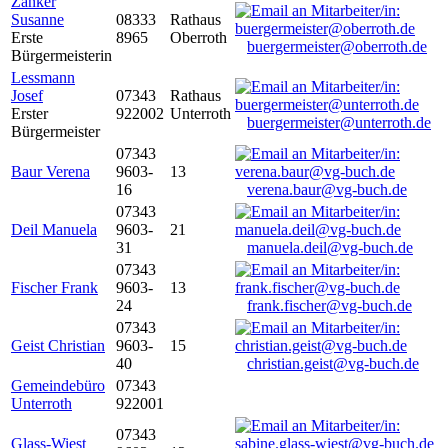
Zanker
Susanne
08333
Rathaus
Erste
8965
Oberroth
buergermeister@oberroth.de
Bürgermeisterin
Lessmann
Josef
07343
Rathaus
Erster
922002
Unterroth
buergermeister@unterroth.de
Bürgermeister
07343
Baur Verena
9603-
13
16
verena.baur@vg-buch.de
07343
Deil Manuela
9603-
21
31
manuela.deil@vg-buch.de
07343
Fischer Frank
9603-
13
24
frank.fischer@vg-buch.de
07343
Geist Christian
9603-
15
40
christian.geist@vg-buch.de
Gemeindebüro
07343
Unterroth
922001
07343
Glass-Wiest