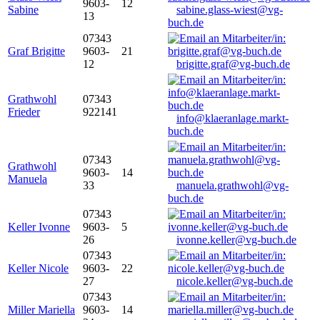
9603-
12
Sabine
sabine.glass-wiest@vg-
13
buch.de
07343
Graf Brigitte
9603-
21
12
brigitte.graf@vg-buch.de
Grathwohl
07343
Frieder
922141
info@klaeranlage.markt-
buch.de
07343
Grathwohl
9603-
14
Manuela
33
manuela.grathwohl@vg-
buch.de
07343
Keller Ivonne
9603-
5
26
ivonne.keller@vg-buch.de
07343
Keller Nicole
9603-
22
27
nicole.keller@vg-buch.de
07343
Miller Mariella
9603-
14