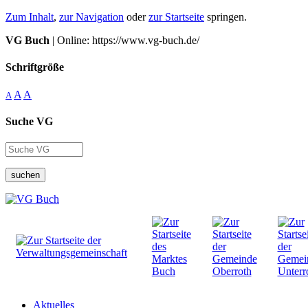
Zum Inhalt
,
zur Navigation
oder
zur Startseite
springen.
VG Buch
| Online: https://www.vg-buch.de/
Schriftgröße
A
A
A
Suche VG
suchen
Aktuelles