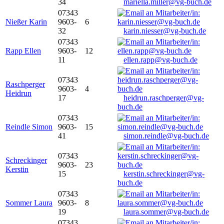
34
mariella.miller@vg-buch.de
07343
Nießer Karin
9603-
6
32
karin.niesser@vg-buch.de
07343
Rapp Ellen
9603-
12
11
ellen.rapp@vg-buch.de
07343
Raschperger
9603-
4
Heidrun
17
heidrun.raschperger@vg-
buch.de
07343
Reindle Simon
9603-
15
41
simon.reindle@vg-buch.de
07343
Schreckinger
9603-
23
Kerstin
15
kerstin.schreckinger@vg-
buch.de
07343
Sommer Laura
9603-
8
19
laura.sommer@vg-buch.de
07343