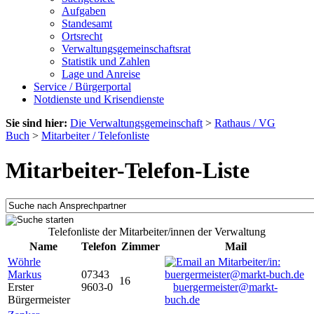
Aufgaben
Standesamt
Ortsrecht
Verwaltungsgemeinschaftsrat
Statistik und Zahlen
Lage und Anreise
Service / Bürgerportal
Notdienste und Krisendienste
Sie sind hier:
Die Verwaltungsgemeinschaft
>
Rathaus / VG
Buch
>
Mitarbeiter / Telefonliste
Mitarbeiter-Telefon-Liste
Telefonliste der Mitarbeiter/innen der Verwaltung
Name
Telefon
Zimmer
Mail
Wöhrle
Markus
07343
16
Erster
9603-0
buergermeister@markt-
Bürgermeister
buch.de