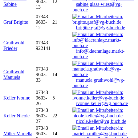
9603-
12
Sabine
sabine.glass-wiest@vg-
13
buch.de
07343
Graf Brigitte
9603-
21
12
brigitte.graf@vg-buch.de
Grathwohl
07343
Frieder
922141
info@klaeranlage.markt-
buch.de
07343
Grathwohl
9603-
14
Manuela
33
manuela.grathwohl@vg-
buch.de
07343
Keller Ivonne
9603-
5
26
ivonne.keller@vg-buch.de
07343
Keller Nicole
9603-
22
27
nicole.keller@vg-buch.de
07343
Miller Mariella
9603-
14