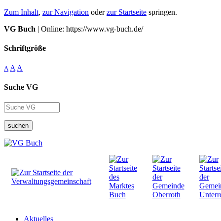
Zum Inhalt
,
zur Navigation
oder
zur Startseite
springen.
VG Buch
| Online: https://www.vg-buch.de/
Schriftgröße
A
A
A
Suche VG
suchen
Aktuelles