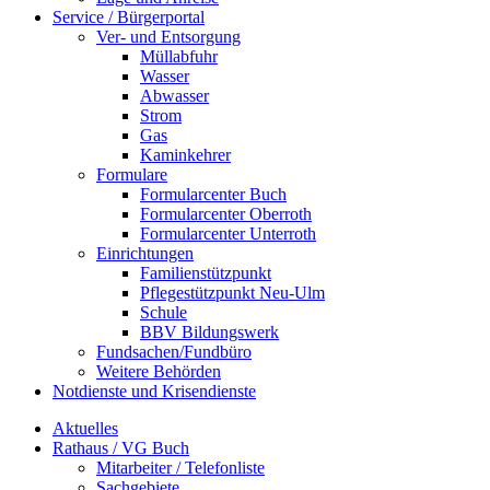
Service / Bürgerportal
Ver- und Entsorgung
Müllabfuhr
Wasser
Abwasser
Strom
Gas
Kaminkehrer
Formulare
Formularcenter Buch
Formularcenter Oberroth
Formularcenter Unterroth
Einrichtungen
Familienstützpunkt
Pflegestützpunkt Neu-Ulm
Schule
BBV Bildungswerk
Fundsachen/Fundbüro
Weitere Behörden
Notdienste und Krisendienste
Aktuelles
Rathaus / VG Buch
Mitarbeiter / Telefonliste
Sachgebiete