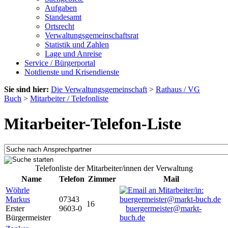
Aufgaben
Standesamt
Ortsrecht
Verwaltungsgemeinschaftsrat
Statistik und Zahlen
Lage und Anreise
Service / Bürgerportal
Notdienste und Krisendienste
Sie sind hier:
Die Verwaltungsgemeinschaft
>
Rathaus / VG
Buch
>
Mitarbeiter / Telefonliste
Mitarbeiter-Telefon-Liste
Telefonliste der Mitarbeiter/innen der Verwaltung
Name
Telefon
Zimmer
Mail
Wöhrle
Markus
07343
16
Erster
9603-0
buergermeister@markt-
Bürgermeister
buch.de