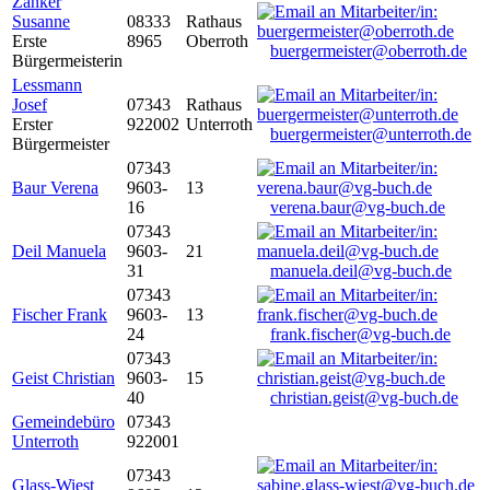
Zanker
Susanne
08333
Rathaus
Erste
8965
Oberroth
buergermeister@oberroth.de
Bürgermeisterin
Lessmann
Josef
07343
Rathaus
Erster
922002
Unterroth
buergermeister@unterroth.de
Bürgermeister
07343
Baur Verena
9603-
13
16
verena.baur@vg-buch.de
07343
Deil Manuela
9603-
21
31
manuela.deil@vg-buch.de
07343
Fischer Frank
9603-
13
24
frank.fischer@vg-buch.de
07343
Geist Christian
9603-
15
40
christian.geist@vg-buch.de
Gemeindebüro
07343
Unterroth
922001
07343
Glass-Wiest