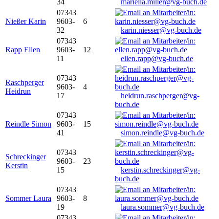
34
mariella.miller@vg-buch.de
07343
Nießer Karin
9603-
6
32
karin.niesser@vg-buch.de
07343
Rapp Ellen
9603-
12
11
ellen.rapp@vg-buch.de
07343
Raschperger
9603-
4
Heidrun
17
heidrun.raschperger@vg-
buch.de
07343
Reindle Simon
9603-
15
41
simon.reindle@vg-buch.de
07343
Schreckinger
9603-
23
Kerstin
15
kerstin.schreckinger@vg-
buch.de
07343
Sommer Laura
9603-
8
19
laura.sommer@vg-buch.de
07343