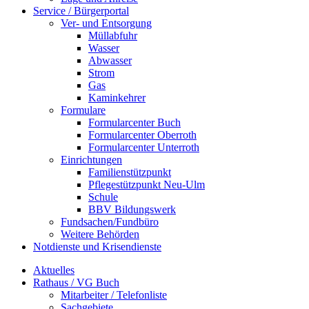
Service / Bürgerportal
Ver- und Entsorgung
Müllabfuhr
Wasser
Abwasser
Strom
Gas
Kaminkehrer
Formulare
Formularcenter Buch
Formularcenter Oberroth
Formularcenter Unterroth
Einrichtungen
Familienstützpunkt
Pflegestützpunkt Neu-Ulm
Schule
BBV Bildungswerk
Fundsachen/Fundbüro
Weitere Behörden
Notdienste und Krisendienste
Aktuelles
Rathaus / VG Buch
Mitarbeiter / Telefonliste
Sachgebiete