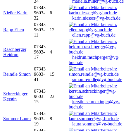
34
mariella.miller@vg-buch.de
07343
Nießer Karin
9603-
6
32
karin.niesser@vg-buch.de
07343
Rapp Ellen
9603-
12
11
ellen.rapp@vg-buch.de
07343
Raschperger
9603-
4
Heidrun
17
heidrun.raschperger@vg-
buch.de
07343
Reindle Simon
9603-
15
41
simon.reindle@vg-buch.de
07343
Schreckinger
9603-
23
Kerstin
15
kerstin.schreckinger@vg-
buch.de
07343
Sommer Laura
9603-
8
19
laura.sommer@vg-buch.de
07343