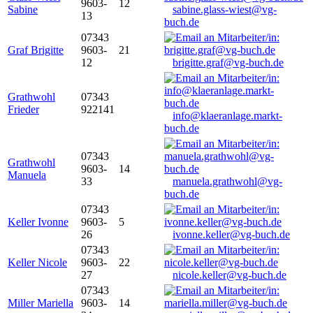
9603-
12
Sabine
sabine.glass-wiest@vg-
13
buch.de
07343
Graf Brigitte
9603-
21
12
brigitte.graf@vg-buch.de
Grathwohl
07343
Frieder
922141
info@klaeranlage.markt-
buch.de
07343
Grathwohl
9603-
14
Manuela
33
manuela.grathwohl@vg-
buch.de
07343
Keller Ivonne
9603-
5
26
ivonne.keller@vg-buch.de
07343
Keller Nicole
9603-
22
27
nicole.keller@vg-buch.de
07343
Miller Mariella
9603-
14