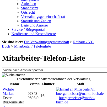
Aufgaben
Standesamt
Ortsrecht
Verwaltungsgemeinschaftsrat
Statistik und Zahlen
Lage und Anreise
Service / Bürgerportal
Notdienste und Krisendienste
Sie sind hier:
Die Verwaltungsgemeinschaft
>
Rathaus / VG
Buch
>
Mitarbeiter / Telefonliste
Mitarbeiter-Telefon-Liste
Telefonliste der Mitarbeiter/innen der Verwaltung
Name
Telefon
Zimmer
Mail
Wöhrle
Markus
07343
16
Erster
9603-0
buergermeister@markt-
Bürgermeister
buch.de