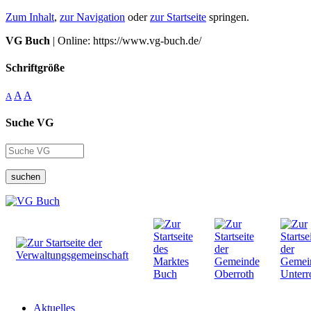
Zum Inhalt
,
zur Navigation
oder
zur Startseite
springen.
VG Buch
| Online: https://www.vg-buch.de/
Schriftgröße
A
A
A
Suche VG
suchen
Aktuelles