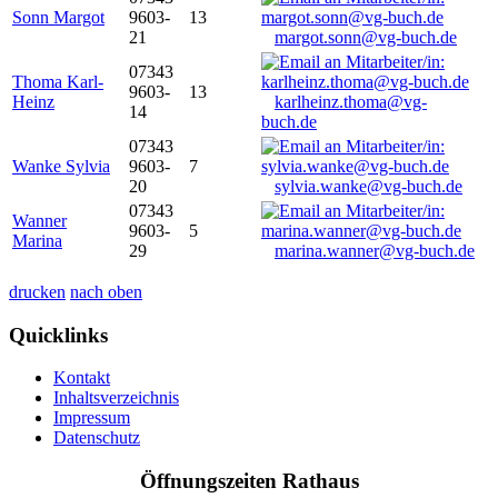
Sonn Margot
9603-
13
21
margot.sonn@vg-buch.de
07343
Thoma Karl-
9603-
13
Heinz
karlheinz.thoma@vg-
14
buch.de
07343
Wanke Sylvia
9603-
7
20
sylvia.wanke@vg-buch.de
07343
Wanner
9603-
5
Marina
29
marina.wanner@vg-buch.de
drucken
nach oben
Quicklinks
Kontakt
Inhaltsverzeichnis
Impressum
Datenschutz
Öffnungszeiten Rathaus