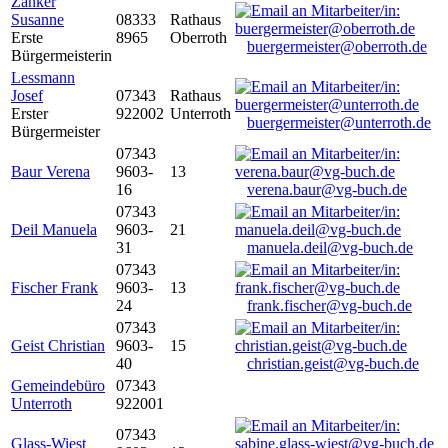
Zanker
Susanne
08333
Rathaus
Erste
8965
Oberroth
buergermeister@oberroth.de
Bürgermeisterin
Lessmann
Josef
07343
Rathaus
Erster
922002
Unterroth
buergermeister@unterroth.de
Bürgermeister
07343
Baur Verena
9603-
13
16
verena.baur@vg-buch.de
07343
Deil Manuela
9603-
21
31
manuela.deil@vg-buch.de
07343
Fischer Frank
9603-
13
24
frank.fischer@vg-buch.de
07343
Geist Christian
9603-
15
40
christian.geist@vg-buch.de
Gemeindebüro
07343
Unterroth
922001
07343
Glass-Wiest