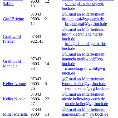
9603-
12
Sabine
sabine.glass-wiest@vg-
13
buch.de
07343
Graf Brigitte
9603-
21
12
brigitte.graf@vg-buch.de
Grathwohl
07343
Frieder
922141
info@klaeranlage.markt-
buch.de
07343
Grathwohl
9603-
14
Manuela
33
manuela.grathwohl@vg-
buch.de
07343
Keller Ivonne
9603-
5
26
ivonne.keller@vg-buch.de
07343
Keller Nicole
9603-
22
27
nicole.keller@vg-buch.de
07343
Miller Mariella
9603-
14