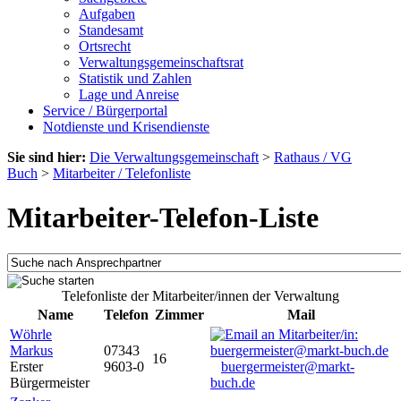
Aufgaben
Standesamt
Ortsrecht
Verwaltungsgemeinschaftsrat
Statistik und Zahlen
Lage und Anreise
Service / Bürgerportal
Notdienste und Krisendienste
Sie sind hier:
Die Verwaltungsgemeinschaft
>
Rathaus / VG
Buch
>
Mitarbeiter / Telefonliste
Mitarbeiter-Telefon-Liste
Telefonliste der Mitarbeiter/innen der Verwaltung
Name
Telefon
Zimmer
Mail
Wöhrle
Markus
07343
16
Erster
9603-0
buergermeister@markt-
Bürgermeister
buch.de