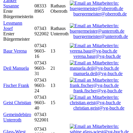
Zanker
Susanne
08333
Rathaus
Erste
8965
Oberroth
buergermeister@oberroth.de
Bürgermeisterin
Lessmann
Josef
07343
Rathaus
Erster
922002
Unterroth
buergermeister@unterroth.de
Bürgermeister
07343
Baur Verena
9603-
13
16
verena.baur@vg-buch.de
07343
Deil Manuela
9603-
21
31
manuela.deil@vg-buch.de
07343
Fischer Frank
9603-
13
24
frank.fischer@vg-buch.de
07343
Geist Christian
9603-
15
40
christian.geist@vg-buch.de
Gemeindebüro
07343
Unterroth
922001
07343
Glass-Wiest