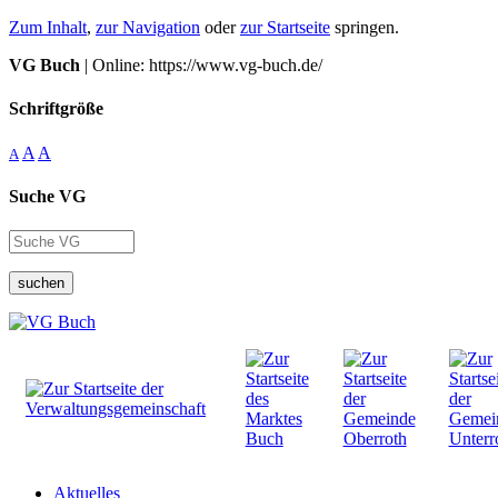
Zum Inhalt
,
zur Navigation
oder
zur Startseite
springen.
VG Buch
| Online: https://www.vg-buch.de/
Schriftgröße
A
A
A
Suche VG
suchen
Aktuelles