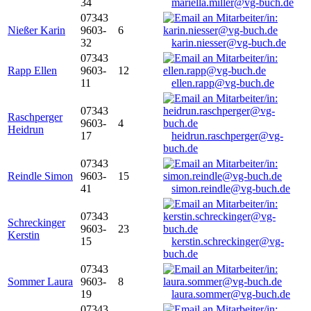
34
mariella.miller@vg-buch.de
07343
Nießer Karin
9603-
6
32
karin.niesser@vg-buch.de
07343
Rapp Ellen
9603-
12
11
ellen.rapp@vg-buch.de
07343
Raschperger
9603-
4
Heidrun
17
heidrun.raschperger@vg-
buch.de
07343
Reindle Simon
9603-
15
41
simon.reindle@vg-buch.de
07343
Schreckinger
9603-
23
Kerstin
15
kerstin.schreckinger@vg-
buch.de
07343
Sommer Laura
9603-
8
19
laura.sommer@vg-buch.de
07343