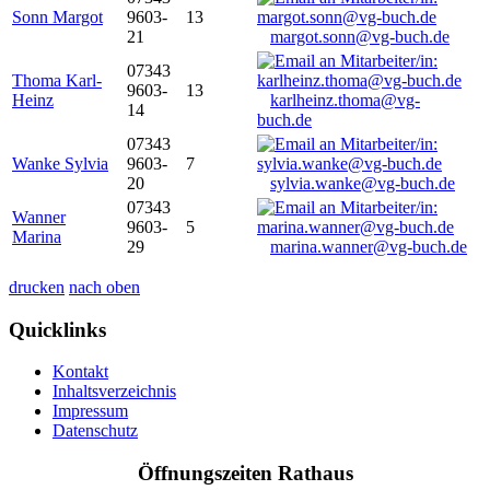
Sonn Margot
9603-
13
21
margot.sonn@vg-buch.de
07343
Thoma Karl-
9603-
13
Heinz
karlheinz.thoma@vg-
14
buch.de
07343
Wanke Sylvia
9603-
7
20
sylvia.wanke@vg-buch.de
07343
Wanner
9603-
5
Marina
29
marina.wanner@vg-buch.de
drucken
nach oben
Quicklinks
Kontakt
Inhaltsverzeichnis
Impressum
Datenschutz
Öffnungszeiten Rathaus