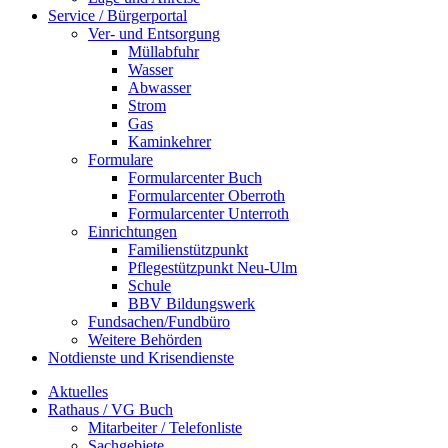
Service / Bürgerportal
Ver- und Entsorgung
Müllabfuhr
Wasser
Abwasser
Strom
Gas
Kaminkehrer
Formulare
Formularcenter Buch
Formularcenter Oberroth
Formularcenter Unterroth
Einrichtungen
Familienstützpunkt
Pflegestützpunkt Neu-Ulm
Schule
BBV Bildungswerk
Fundsachen/Fundbüro
Weitere Behörden
Notdienste und Krisendienste
Aktuelles
Rathaus / VG Buch
Mitarbeiter / Telefonliste
Sachgebiete