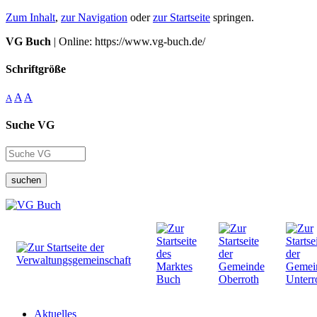
Zum Inhalt
,
zur Navigation
oder
zur Startseite
springen.
VG Buch
| Online: https://www.vg-buch.de/
Schriftgröße
A
A
A
Suche VG
suchen
Aktuelles