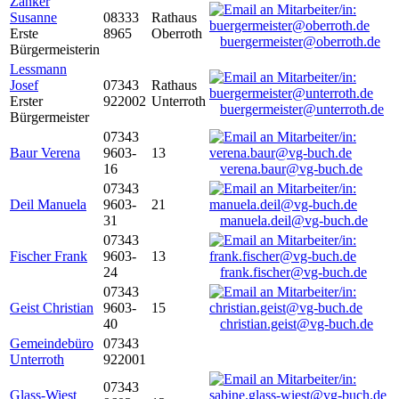
Zanker
Susanne
08333
Rathaus
Erste
8965
Oberroth
buergermeister@oberroth.de
Bürgermeisterin
Lessmann
Josef
07343
Rathaus
Erster
922002
Unterroth
buergermeister@unterroth.de
Bürgermeister
07343
Baur Verena
9603-
13
16
verena.baur@vg-buch.de
07343
Deil Manuela
9603-
21
31
manuela.deil@vg-buch.de
07343
Fischer Frank
9603-
13
24
frank.fischer@vg-buch.de
07343
Geist Christian
9603-
15
40
christian.geist@vg-buch.de
Gemeindebüro
07343
Unterroth
922001
07343
Glass-Wiest