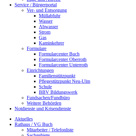
Service / Bürgerportal
Ver- und Entsorgung
Müllabfuhr
Wasser
Abwasser
Strom
Gas
Kaminkehrer
Formulare
Formularcenter Buch
Formularcenter Oberroth
Formularcenter Unterroth
Einrichtungen
Familienstützpunkt
Pflegestützpunkt Neu-Ulm
Schule
BBV Bildungswerk
Fundsachen/Fundbüro
Weitere Behörden
Notdienste und Krisendienste
Aktuelles
Rathaus / VG Buch
Mitarbeiter / Telefonliste
Sachgebiete