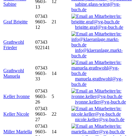
9603-
12
Sabine
sabine.glass-wiest@vg-
13
buch.de
07343
Graf Brigitte
9603-
21
12
brigitte.graf@vg-buch.de
Grathwohl
07343
Frieder
922141
info@klaeranlage.markt-
buch.de
07343
Grathwohl
9603-
14
Manuela
33
manuela.grathwohl@vg-
buch.de
07343
Keller Ivonne
9603-
5
26
ivonne.keller@vg-buch.de
07343
Keller Nicole
9603-
22
27
nicole.keller@vg-buch.de
07343
Miller Mariella
9603-
14