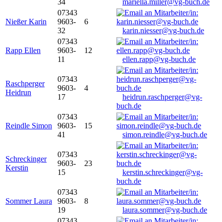
34
mariella.miller@vg-buch.de
07343
Nießer Karin
9603-
6
32
karin.niesser@vg-buch.de
07343
Rapp Ellen
9603-
12
11
ellen.rapp@vg-buch.de
07343
Raschperger
9603-
4
Heidrun
17
heidrun.raschperger@vg-
buch.de
07343
Reindle Simon
9603-
15
41
simon.reindle@vg-buch.de
07343
Schreckinger
9603-
23
Kerstin
15
kerstin.schreckinger@vg-
buch.de
07343
Sommer Laura
9603-
8
19
laura.sommer@vg-buch.de
07343