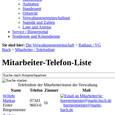
Aufgaben
Standesamt
Ortsrecht
Verwaltungsgemeinschaftsrat
Statistik und Zahlen
Lage und Anreise
Service / Bürgerportal
Notdienste und Krisendienste
Sie sind hier:
Die Verwaltungsgemeinschaft
>
Rathaus / VG
Buch
>
Mitarbeiter / Telefonliste
Mitarbeiter-Telefon-Liste
Telefonliste der Mitarbeiter/innen der Verwaltung
Name
Telefon
Zimmer
Mail
Wöhrle
Markus
07343
16
Erster
9603-0
buergermeister@markt-
Bürgermeister
buch.de