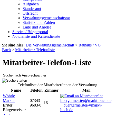
Aufgaben
Standesamt
Ortsrecht
Verwaltungsgemeinschaftsrat
Statistik und Zahlen
Lage und Anreise
Service / Bürgerportal
Notdienste und Krisendienste
Sie sind hier:
Die Verwaltungsgemeinschaft
>
Rathaus / VG
Buch
>
Mitarbeiter / Telefonliste
Mitarbeiter-Telefon-Liste
Telefonliste der Mitarbeiter/innen der Verwaltung
Name
Telefon
Zimmer
Mail
Wöhrle
Markus
07343
16
Erster
9603-0
buergermeister@markt-
Bürgermeister
buch.de