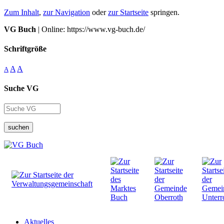
Zum Inhalt
,
zur Navigation
oder
zur Startseite
springen.
VG Buch
| Online: https://www.vg-buch.de/
Schriftgröße
A
A
A
Suche VG
suchen
Aktuelles