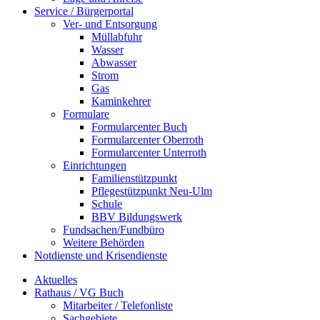
Service / Bürgerportal
Ver- und Entsorgung
Müllabfuhr
Wasser
Abwasser
Strom
Gas
Kaminkehrer
Formulare
Formularcenter Buch
Formularcenter Oberroth
Formularcenter Unterroth
Einrichtungen
Familienstützpunkt
Pflegestützpunkt Neu-Ulm
Schule
BBV Bildungswerk
Fundsachen/Fundbüro
Weitere Behörden
Notdienste und Krisendienste
Aktuelles
Rathaus / VG Buch
Mitarbeiter / Telefonliste
Sachgebiete