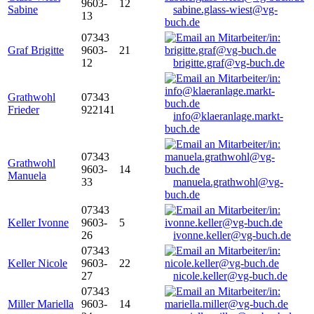
9603-
12
Sabine
sabine.glass-wiest@vg-
13
buch.de
07343
Graf Brigitte
9603-
21
12
brigitte.graf@vg-buch.de
Grathwohl
07343
Frieder
922141
info@klaeranlage.markt-
buch.de
07343
Grathwohl
9603-
14
Manuela
33
manuela.grathwohl@vg-
buch.de
07343
Keller Ivonne
9603-
5
26
ivonne.keller@vg-buch.de
07343
Keller Nicole
9603-
22
27
nicole.keller@vg-buch.de
07343
Miller Mariella
9603-
14