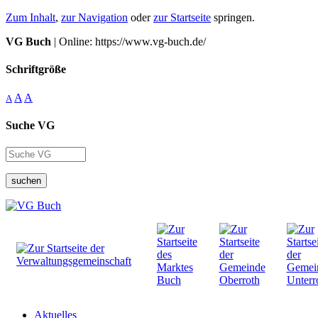
Zum Inhalt
,
zur Navigation
oder
zur Startseite
springen.
VG Buch
| Online: https://www.vg-buch.de/
Schriftgröße
A
A
A
Suche VG
suchen
Aktuelles