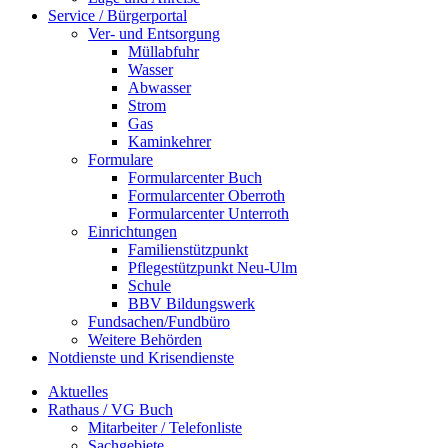
Service / Bürgerportal
Ver- und Entsorgung
Müllabfuhr
Wasser
Abwasser
Strom
Gas
Kaminkehrer
Formulare
Formularcenter Buch
Formularcenter Oberroth
Formularcenter Unterroth
Einrichtungen
Familienstützpunkt
Pflegestützpunkt Neu-Ulm
Schule
BBV Bildungswerk
Fundsachen/Fundbüro
Weitere Behörden
Notdienste und Krisendienste
Aktuelles
Rathaus / VG Buch
Mitarbeiter / Telefonliste
Sachgebiete