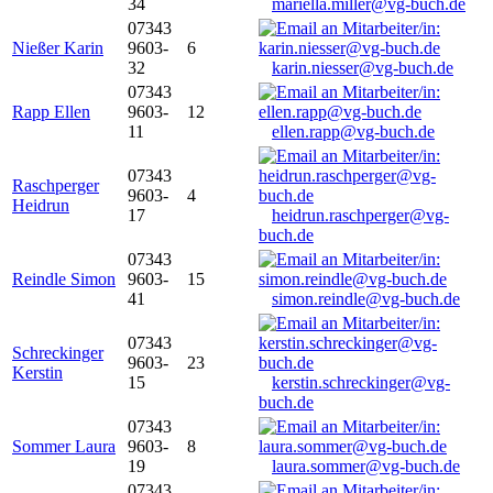
34
mariella.miller@vg-buch.de
07343
Nießer Karin
9603-
6
32
karin.niesser@vg-buch.de
07343
Rapp Ellen
9603-
12
11
ellen.rapp@vg-buch.de
07343
Raschperger
9603-
4
Heidrun
17
heidrun.raschperger@vg-
buch.de
07343
Reindle Simon
9603-
15
41
simon.reindle@vg-buch.de
07343
Schreckinger
9603-
23
Kerstin
15
kerstin.schreckinger@vg-
buch.de
07343
Sommer Laura
9603-
8
19
laura.sommer@vg-buch.de
07343