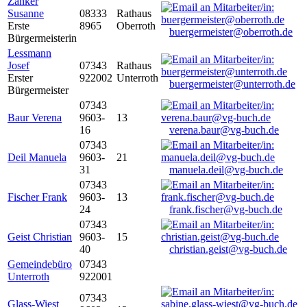
Zanker
Susanne
08333
Rathaus
Erste
8965
Oberroth
buergermeister@oberroth.de
Bürgermeisterin
Lessmann
Josef
07343
Rathaus
Erster
922002
Unterroth
buergermeister@unterroth.de
Bürgermeister
07343
Baur Verena
9603-
13
16
verena.baur@vg-buch.de
07343
Deil Manuela
9603-
21
31
manuela.deil@vg-buch.de
07343
Fischer Frank
9603-
13
24
frank.fischer@vg-buch.de
07343
Geist Christian
9603-
15
40
christian.geist@vg-buch.de
Gemeindebüro
07343
Unterroth
922001
07343
Glass-Wiest