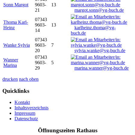
Sonn Margot
9603-
13
21
margot.sonn@vg-buch.de
07343
Thoma Karl-
9603-
13
Heinz
karlheinz.thoma@vg-
14
buch.de
07343
Wanke Sylvia
9603-
7
20
sylvia.wanke@vg-buch.de
07343
Wanner
9603-
5
Marina
29
marina.wanner@vg-buch.de
drucken
nach oben
Quicklinks
Kontakt
Inhaltsverzeichnis
Impressum
Datenschutz
Öffnungszeiten Rathaus