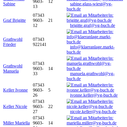
9603-
12
Sabine
sabine.glass-wiest@vg-
13
buch.de
07343
Graf Brigitte
9603-
21
12
brigitte.graf@vg-buch.de
Grathwohl
07343
Frieder
922141
info@klaeranlage.markt-
buch.de
07343
Grathwohl
9603-
14
Manuela
33
manuela.grathwohl@vg-
buch.de
07343
Keller Ivonne
9603-
5
26
ivonne.keller@vg-buch.de
07343
Keller Nicole
9603-
22
27
nicole.keller@vg-buch.de
07343
Miller Mariella
9603-
14