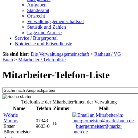
Aufgaben
Standesamt
Ortsrecht
Verwaltungsgemeinschaftsrat
Statistik und Zahlen
Lage und Anreise
Service / Bürgerportal
Notdienste und Krisendienste
Sie sind hier:
Die Verwaltungsgemeinschaft
>
Rathaus / VG
Buch
>
Mitarbeiter / Telefonliste
Mitarbeiter-Telefon-Liste
Telefonliste der Mitarbeiter/innen der Verwaltung
Name
Telefon
Zimmer
Mail
Wöhrle
Markus
07343
16
Erster
9603-0
buergermeister@markt-
Bürgermeister
buch.de