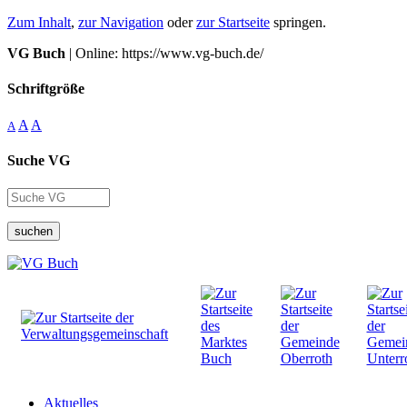
Zum Inhalt
,
zur Navigation
oder
zur Startseite
springen.
VG Buch
| Online: https://www.vg-buch.de/
Schriftgröße
A
A
A
Suche VG
suchen
Aktuelles