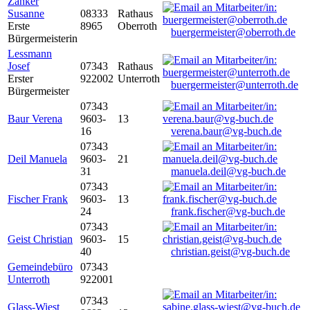
Zanker
Susanne
08333
Rathaus
Erste
8965
Oberroth
buergermeister@oberroth.de
Bürgermeisterin
Lessmann
Josef
07343
Rathaus
Erster
922002
Unterroth
buergermeister@unterroth.de
Bürgermeister
07343
Baur Verena
9603-
13
16
verena.baur@vg-buch.de
07343
Deil Manuela
9603-
21
31
manuela.deil@vg-buch.de
07343
Fischer Frank
9603-
13
24
frank.fischer@vg-buch.de
07343
Geist Christian
9603-
15
40
christian.geist@vg-buch.de
Gemeindebüro
07343
Unterroth
922001
07343
Glass-Wiest