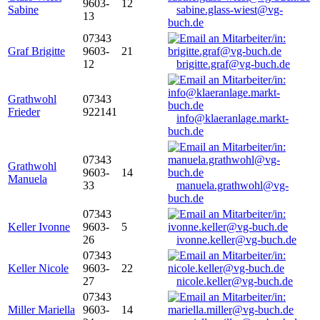
9603-
12
Sabine
sabine.glass-wiest@vg-
13
buch.de
07343
Graf Brigitte
9603-
21
12
brigitte.graf@vg-buch.de
Grathwohl
07343
Frieder
922141
info@klaeranlage.markt-
buch.de
07343
Grathwohl
9603-
14
Manuela
33
manuela.grathwohl@vg-
buch.de
07343
Keller Ivonne
9603-
5
26
ivonne.keller@vg-buch.de
07343
Keller Nicole
9603-
22
27
nicole.keller@vg-buch.de
07343
Miller Mariella
9603-
14