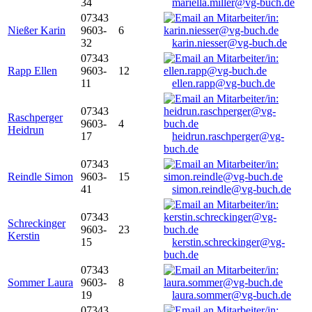
34
mariella.miller@vg-buch.de
07343
Nießer Karin
9603-
6
32
karin.niesser@vg-buch.de
07343
Rapp Ellen
9603-
12
11
ellen.rapp@vg-buch.de
07343
Raschperger
9603-
4
Heidrun
17
heidrun.raschperger@vg-
buch.de
07343
Reindle Simon
9603-
15
41
simon.reindle@vg-buch.de
07343
Schreckinger
9603-
23
Kerstin
15
kerstin.schreckinger@vg-
buch.de
07343
Sommer Laura
9603-
8
19
laura.sommer@vg-buch.de
07343