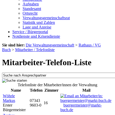
Aufgaben
Standesamt
Ortsrecht
Verwaltungsgemeinschaftsrat
Statistik und Zahlen
Lage und Anreise
Service / Bürgerportal
Notdienste und Krisendienste
Sie sind hier:
Die Verwaltungsgemeinschaft
>
Rathaus / VG
Buch
>
Mitarbeiter / Telefonliste
Mitarbeiter-Telefon-Liste
Telefonliste der Mitarbeiter/innen der Verwaltung
Name
Telefon
Zimmer
Mail
Wöhrle
Markus
07343
16
Erster
9603-0
buergermeister@markt-
Bürgermeister
buch.de