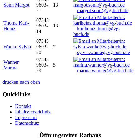
Sonn Margot
9603-
13
21
margot.sonn@vg-buch.de
07343
Thoma Karl-
9603-
13
Heinz
karlheinz.thoma@vg-
14
buch.de
07343
Wanke Sylvia
9603-
7
20
sylvia.wanke@vg-buch.de
07343
Wanner
9603-
5
Marina
29
marina.wanner@vg-buch.de
drucken
nach oben
Quicklinks
Kontakt
Inhaltsverzeichnis
Impressum
Datenschutz
Öffnungszeiten Rathaus