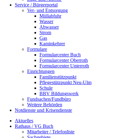
Service / Bürgerportal
Ver- und Entsorgung
Müllabfuhr
Wasser
Abwasser
Strom
Gas
Kaminkehrer
Formulare
Formularcenter Buch
Formularcenter Oberroth
Formularcenter Unterroth
Einrichtungen
Familienstützpunkt
Pflegestützpunkt Neu-Ulm
Schule
BBV Bildungswerk
Fundsachen/Fundbüro
Weitere Behörden
Notdienste und Krisendienste
Aktuelles
Rathaus / VG Buch
Mitarbeiter / Telefonliste
Sachgebiete