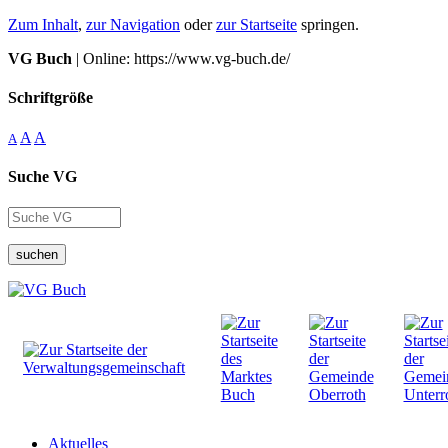
Zum Inhalt
,
zur Navigation
oder
zur Startseite
springen.
VG Buch
| Online: https://www.vg-buch.de/
Schriftgröße
A
A
A
Suche VG
suchen
Aktuelles