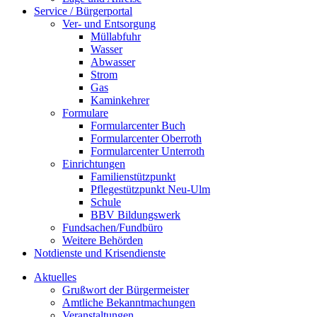
Service / Bürgerportal
Ver- und Entsorgung
Müllabfuhr
Wasser
Abwasser
Strom
Gas
Kaminkehrer
Formulare
Formularcenter Buch
Formularcenter Oberroth
Formularcenter Unterroth
Einrichtungen
Familienstützpunkt
Pflegestützpunkt Neu-Ulm
Schule
BBV Bildungswerk
Fundsachen/Fundbüro
Weitere Behörden
Notdienste und Krisendienste
Aktuelles
Grußwort der Bürgermeister
Amtliche Bekanntmachungen
Veranstaltungen