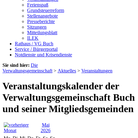
Ferienspaß
Grundsteuerreform
Stellenangebote
Presseberichte
Sitzungen
Mitteilungsblatt
ILEK
Rathaus / VG Buch
Service / Bürgerportal
Notdienste und Krisendienste
Sie sind hier:
Die
Verwaltungsgemeinschaft
>
Aktuelles
>
Veranstaltungen
Veranstaltungskalender der
Verwaltungsgemeinschaft Buch
und seiner Mitgliedsgemeinden
Mai
2026