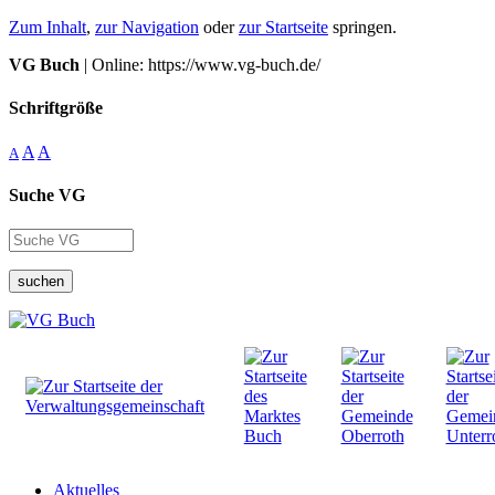
Zum Inhalt
,
zur Navigation
oder
zur Startseite
springen.
VG Buch
| Online: https://www.vg-buch.de/
Schriftgröße
A
A
A
Suche VG
suchen
Aktuelles