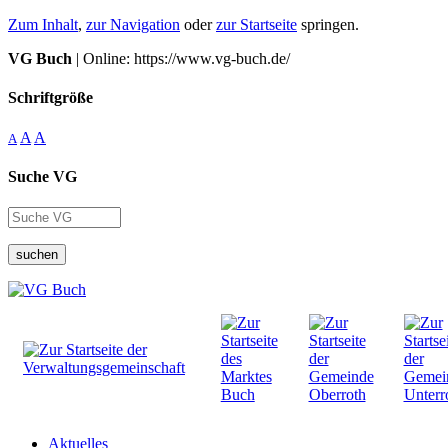
Zum Inhalt
,
zur Navigation
oder
zur Startseite
springen.
VG Buch
| Online: https://www.vg-buch.de/
Schriftgröße
A
A
A
Suche VG
suchen
Aktuelles