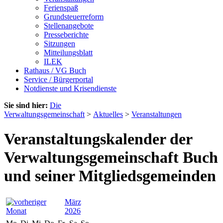
Ferienspaß
Grundsteuerreform
Stellenangebote
Presseberichte
Sitzungen
Mitteilungsblatt
ILEK
Rathaus / VG Buch
Service / Bürgerportal
Notdienste und Krisendienste
Sie sind hier:
Die
Verwaltungsgemeinschaft
>
Aktuelles
>
Veranstaltungen
Veranstaltungskalender der
Verwaltungsgemeinschaft Buch
und seiner Mitgliedsgemeinden
März
2026