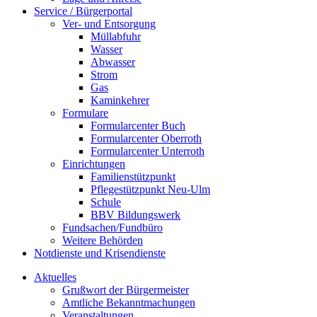
Service / Bürgerportal
Ver- und Entsorgung
Müllabfuhr
Wasser
Abwasser
Strom
Gas
Kaminkehrer
Formulare
Formularcenter Buch
Formularcenter Oberroth
Formularcenter Unterroth
Einrichtungen
Familienstützpunkt
Pflegestützpunkt Neu-Ulm
Schule
BBV Bildungswerk
Fundsachen/Fundbüro
Weitere Behörden
Notdienste und Krisendienste
Aktuelles
Grußwort der Bürgermeister
Amtliche Bekanntmachungen
Veranstaltungen