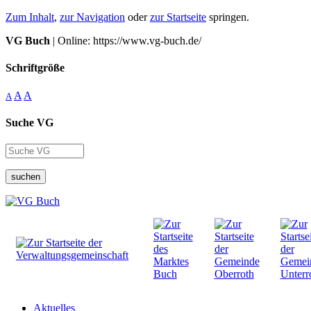
Zum Inhalt
,
zur Navigation
oder
zur Startseite
springen.
VG Buch
| Online: https://www.vg-buch.de/
Schriftgröße
A
A
A
Suche VG
suchen
Aktuelles