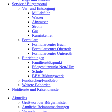
Service / Bürgerportal
Ver- und Entsorgung
Müllabfuhr
Wasser
Abwasser
Strom
Gas
Kaminkehrer
Formulare
Formularcenter Buch
Formularcenter Oberroth
Formularcenter Unterroth
Einrichtungen
Familienstützpunkt
Pflegestützpunkt Neu-Ulm
Schule
BBV Bildungswerk
Fundsachen/Fundbüro
Weitere Behörden
Notdienste und Krisendienste
Aktuelles
Grußwort der Bürgermeister
Amtliche Bekanntmachungen
Veranstaltungen