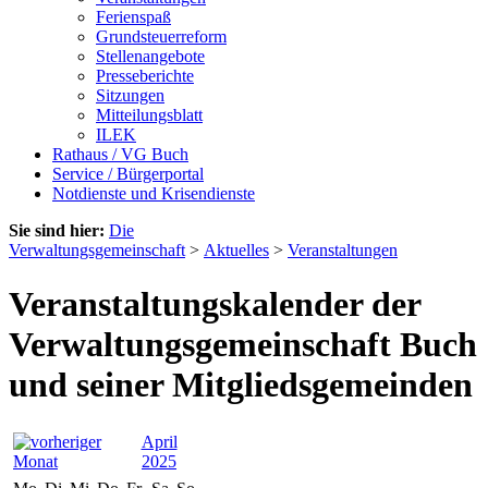
Ferienspaß
Grundsteuerreform
Stellenangebote
Presseberichte
Sitzungen
Mitteilungsblatt
ILEK
Rathaus / VG Buch
Service / Bürgerportal
Notdienste und Krisendienste
Sie sind hier:
Die
Verwaltungsgemeinschaft
>
Aktuelles
>
Veranstaltungen
Veranstaltungskalender der
Verwaltungsgemeinschaft Buch
und seiner Mitgliedsgemeinden
April
2025