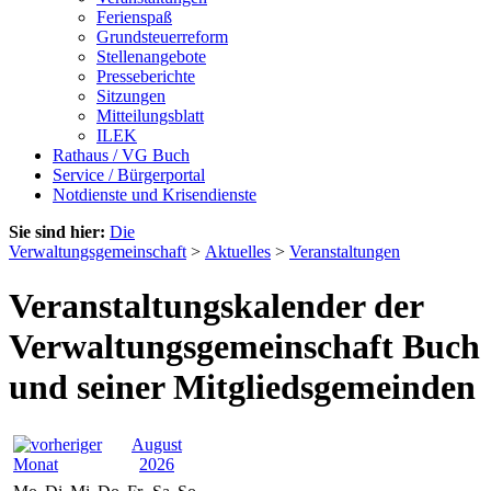
Ferienspaß
Grundsteuerreform
Stellenangebote
Presseberichte
Sitzungen
Mitteilungsblatt
ILEK
Rathaus / VG Buch
Service / Bürgerportal
Notdienste und Krisendienste
Sie sind hier:
Die
Verwaltungsgemeinschaft
>
Aktuelles
>
Veranstaltungen
Veranstaltungskalender der
Verwaltungsgemeinschaft Buch
und seiner Mitgliedsgemeinden
August
2026