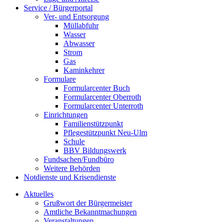
Service / Bürgerportal
Ver- und Entsorgung
Müllabfuhr
Wasser
Abwasser
Strom
Gas
Kaminkehrer
Formulare
Formularcenter Buch
Formularcenter Oberroth
Formularcenter Unterroth
Einrichtungen
Familienstützpunkt
Pflegestützpunkt Neu-Ulm
Schule
BBV Bildungswerk
Fundsachen/Fundbüro
Weitere Behörden
Notdienste und Krisendienste
Aktuelles
Grußwort der Bürgermeister
Amtliche Bekanntmachungen
Veranstaltungen