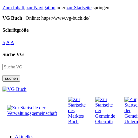
Zum Inhalt
,
zur Navigation
oder
zur Startseite
springen.
VG Buch
| Online: https://www.vg-buch.de/
Schriftgröße
A
A
A
Suche VG
suchen
Aktuelles