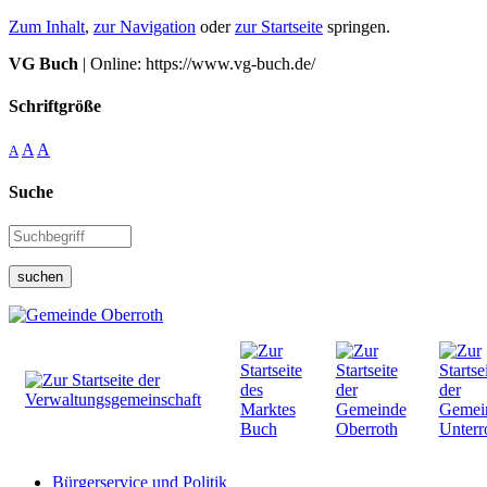
Zum Inhalt
,
zur Navigation
oder
zur Startseite
springen.
VG Buch
| Online: https://www.vg-buch.de/
Schriftgröße
A
A
A
Suche
suchen
Bürgerservice und Politik