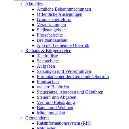
Aktuelles
Amtliche Bekanntmachungen
Öffentliche Auslegungen
Grundsteuerreform
Veranstaltungen
Stellenangebote
Presseberichte
Breitbandausbau
App der Gemeinde Oberroth
Rathaus & Bürgerservice
Telefonliste
Sachgebiete
Aufgaben
Satzungen und Verordnungen
Formularcenter der Gemeinde Oberroth
Fundsachen
weitere Behörden
Steuersätze, Abgaben und Gebühren
Steuern und Abgaben
Ver- und Entsorgung
Bauen und Wohnen
Mitteilungsblatt
Gemeinderat
Ratsinformationssystem (RIS)
Mitglieder