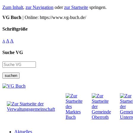
Zum Inhalt
,
zur Navigation
oder
zur Startseite
springen.
VG Buch
| Online: https://www.vg-buch.de/
Schriftgröße
A
A
A
Suche VG
suchen
Aktuelles