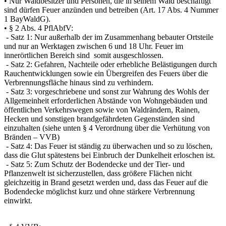
• Nur Waldbesitzer und Personen, die in seinem Wald beschäftigt
sind dürfen Feuer anzünden und betreiben (Art. 17 Abs. 4 Nummer
1 BayWaldG).
• § 2 Abs. 4 PflAbfV:
- Satz 1: Nur außerhalb der im Zusammenhang bebauter Ortsteile
und nur an Werktagen zwischen 6 und 18 Uhr. Feuer im
innerörtlichen Bereich sind somit ausgeschlossen.
- Satz 2: Gefahren, Nachteile oder erhebliche Belästigungen durch
Rauchentwicklungen sowie ein Übergreifen des Feuers über die
Verbrennungsfläche hinaus sind zu verhindern.
- Satz 3: vorgeschriebene und sonst zur Wahrung des Wohls der
Allgemeinheit erforderlichen Abstände von Wohngebäuden und
öffentlichen Verkehrswegen sowie von Waldrändern, Rainen,
Hecken und sonstigen brandgefährdeten Gegenständen sind
einzuhalten (siehe unten § 4 Verordnung über die Verhütung von
Bränden – VVB)
- Satz 4: Das Feuer ist ständig zu überwachen und so zu löschen,
dass die Glut spätestens bei Einbruch der Dunkelheit erloschen ist.
- Satz 5: Zum Schutz der Bodendecke und der Tier- und
Pflanzenwelt ist sicherzustellen, dass größere Flächen nicht
gleichzeitig in Brand gesetzt werden und, dass das Feuer auf die
Bodendecke möglichst kurz und ohne stärkere Verbrennung
einwirkt.