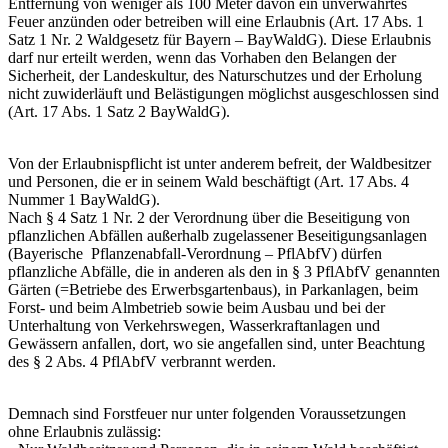
Entfernung von weniger als 100 Meter davon ein unverwahrtes
Feuer anzünden oder betreiben will eine Erlaubnis (Art. 17 Abs. 1
Satz 1 Nr. 2 Waldgesetz für Bayern – BayWaldG). Diese Erlaubnis
darf nur erteilt werden, wenn das Vorhaben den Belangen der
Sicherheit, der Landeskultur, des Naturschutzes und der Erholung
nicht zuwiderläuft und Belästigungen möglichst ausgeschlossen sind
(Art. 17 Abs. 1 Satz 2 BayWaldG).
Von der Erlaubnispflicht ist unter anderem befreit, der Waldbesitzer
und Personen, die er in seinem Wald beschäftigt (Art. 17 Abs. 4
Nummer 1 BayWaldG).
Nach § 4 Satz 1 Nr. 2 der Verordnung über die Beseitigung von
pflanzlichen Abfällen außerhalb zugelassener Beseitigungsanlagen
(Bayerische Pflanzenabfall-Verordnung – PflAbfV) dürfen
pflanzliche Abfälle, die in anderen als den in § 3 PflAbfV genannten
Gärten (=Betriebe des Erwerbsgartenbaus), in Parkanlagen, beim
Forst- und beim Almbetrieb sowie beim Ausbau und bei der
Unterhaltung von Verkehrswegen, Wasserkraftanlagen und
Gewässern anfallen, dort, wo sie angefallen sind, unter Beachtung
des § 2 Abs. 4 PflAbfV verbrannt werden.
Demnach sind Forstfeuer nur unter folgenden Voraussetzungen
ohne Erlaubnis zulässig: