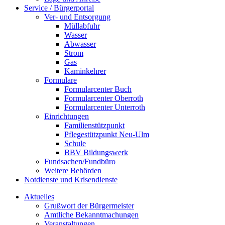
Service / Bürgerportal
Ver- und Entsorgung
Müllabfuhr
Wasser
Abwasser
Strom
Gas
Kaminkehrer
Formulare
Formularcenter Buch
Formularcenter Oberroth
Formularcenter Unterroth
Einrichtungen
Familienstützpunkt
Pflegestützpunkt Neu-Ulm
Schule
BBV Bildungswerk
Fundsachen/Fundbüro
Weitere Behörden
Notdienste und Krisendienste
Aktuelles
Grußwort der Bürgermeister
Amtliche Bekanntmachungen
Veranstaltungen