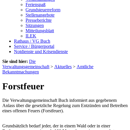
Ferienspaß
Grundsteuerreform
Stellenangebote
Presseberichte
Sitzungen
Mitteilungsblatt
ILEK
Rathaus / VG Buch
Service / Bürgerportal
Notdienste und Krisendienste
Sie sind hier:
Die
Verwaltungsgemeinschaft
>
Aktuelles
>
Amtliche
Bekanntmachungen
Forstfeuer
Die Verwaltungsgemeinschaft Buch informiert aus gegebenem
Anlass über die gesetzliche Regelung zum Entzünden und Betreiben
eines offenen Feuers (Forstfeuer).
Grundsätzlich bedarf jeder, der in einem Wald oder in einer